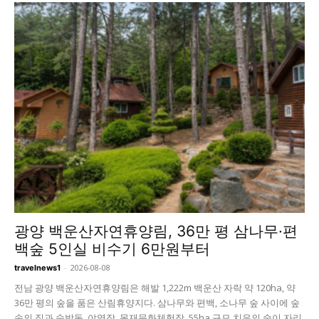
광양 백운산자연휴양림, 36만 평 삼나무·편
백숲 5인실 비수기 6만원부터
-
2026-08-08
travelnews1
전남 광양 백운산자연휴양림은 해발 1,222m 백운산 자락 약 120ha, 약
36만 평의 숲을 품은 산림휴양지다. 삼나무와 편백, 소나무 숲 사이에 숲
속의 집과 숙박동, 야영장, 목재문화체험장, 55ha 규모 치유의 숲이 자리