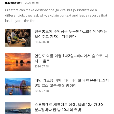
-
2026-08-08
travelnews1
Creators can make destinations go viral but journalists do a
different job: they ask why, explain context and leave records that
last beyond the feed.
관광홍보의 주인공은 누구인가…크리에이터는
보여주고 기자는 기록한다
2026-08-08
안면도 여름 여행 1박2일…바다에서 숲으로, 다
시 노을로
2026-07-18
대만 가오슝 여행, 타이베이보다 여유롭다…2박
3일 코스·교통·맛집 총정리
2026-07-18
스코틀랜드 셰틀랜드 여행, 밤배 12시간 30
분…절벽·퍼핀·밤 10시의 햇빛