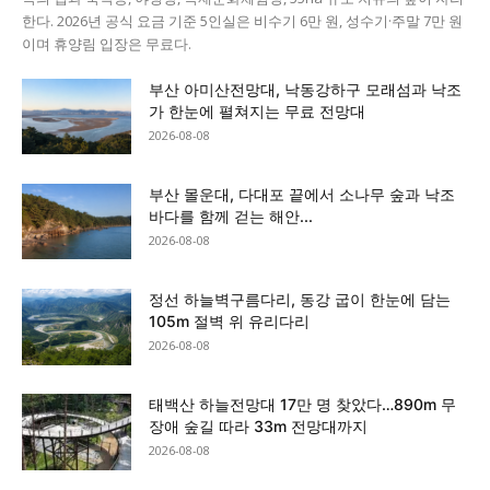
한다. 2026년 공식 요금 기준 5인실은 비수기 6만 원, 성수기·주말 7만 원
이며 휴양림 입장은 무료다.
부산 아미산전망대, 낙동강하구 모래섬과 낙조
가 한눈에 펼쳐지는 무료 전망대
2026-08-08
부산 몰운대, 다대포 끝에서 소나무 숲과 낙조
바다를 함께 걷는 해안...
2026-08-08
정선 하늘벽구름다리, 동강 굽이 한눈에 담는
105m 절벽 위 유리다리
2026-08-08
태백산 하늘전망대 17만 명 찾았다…890m 무
장애 숲길 따라 33m 전망대까지
2026-08-08