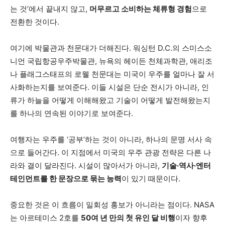
는 것’에서 끝내지 않고,
머무르고 소비하는 체류형 경험
으로
전환한 것이다.
여기에 박물관과 천문대가 더해진다. 워싱턴 D.C.의 스미스소
니언 국립항공우주박물관, 뉴욕의 헤이든 천체과학관, 애리조
나 플래그스태프의 로웰 천문대는 미국이 우주를 얼마나 잘 서
사화하는지를 보여준다. 이들 시설은 단순 전시가 아니라, 인
류가 하늘을 어떻게 이해해왔고 기술이 어떻게 발전해왔는지
를 하나의 연속된 이야기로 보여준다.
여행자는 우주를 ‘공부’하는 것이 아니라, 하나의 문명 서사 속
으로 들어간다. 이 지점에서 미국의 우주 관광 전략은 다른 나
라와 결이 달라진다. 시설이 많아서가 아니라,
기술·역사·엔터
테인먼트를 한 문장으로 묶는 능력
이 있기 때문이다.
중요한 것은 이 흐름이 일회성 홍보가 아니라는 점이다. NASA
는 아르테미스 2호를
50여 년 만의 첫 유인 달 비행
이자 향후