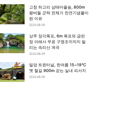
고창 하고리 삼태마을숲, 800m
왕버들 군락 전체가 천연기념물이
된 이유
2026-08-09
상주 장각폭포, 6m 폭포와 금란
정 아래서 무료 구명조끼까지 빌
리는 속리산 계곡
2026-08-09
밀양 트윈터널, 한여름 15~19℃
옛 철길 900m 걷는 실내 피서지
2026-08-09