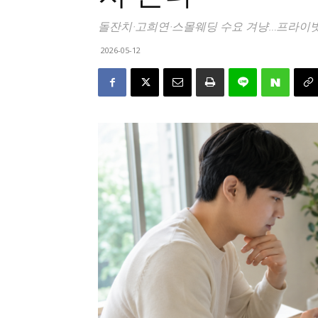
돌잔치·고희연·스몰웨딩 수요 겨냥…프라이빗 
2026-05-12