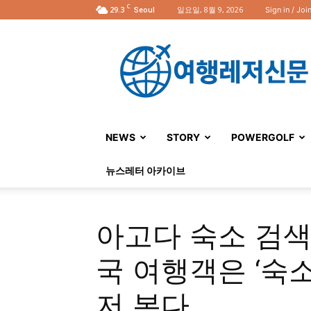
C
29.3
일요일, 8월 9, 2026
Sign in / Joi
Seoul
여
행
레
저
신
문
NEWS
STORY
POWERGOLF
뉴스레터 아카이브
아고다 숙소 검색
국 여행객은 ‘숙소
저 본다