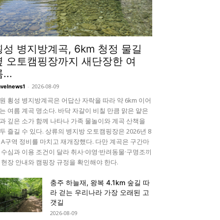
횡성 병지방계곡, 6km 청정 물길
옆 오토캠핑장까지 새단장한 여
...
-
2026-08-09
avelnews1
원 횡성 병지방계곡은 어답산 자락을 따라 약 6km 이어
는 여름 계곡 명소다. 바닥 자갈이 비칠 만큼 맑은 얕은
과 깊은 소가 함께 나타나 가족 물놀이와 계곡 산책을
두 즐길 수 있다. 상류의 병지방 오토캠핑장은 2026년 8
 A구역 정비를 마치고 재개장했다. 다만 계곡은 구간마
 수심과 이용 조건이 달라 취사·야영·반려동물·구명조끼
 현장 안내와 캠핑장 규정을 확인해야 한다.
충주 하늘재, 왕복 4.1km 숲길 따
라 걷는 우리나라 가장 오래된 고
갯길
2026-08-09