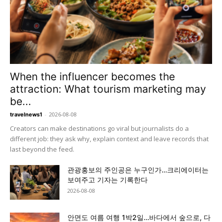
When the influencer becomes the
attraction: What tourism marketing may
be...
-
2026-08-08
travelnews1
Creators can make destinations go viral but journalists do a
different job: they ask why, explain context and leave records that
last beyond the feed.
관광홍보의 주인공은 누구인가…크리에이터는
보여주고 기자는 기록한다
2026-08-08
안면도 여름 여행 1박2일…바다에서 숲으로, 다