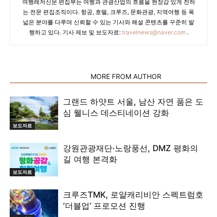
여행레저신문 편집부는 여행과 관광산업의 흐름을 현장감 있게 전하
는 전문 편집조직이다. 항공, 호텔, 크루즈, 문화관광, 지역여행 등 폭
넓은 분야를 다루며 신뢰할 수 있는 기사와 해설 콘텐츠를 꾸준히 발
행하고 있다. 기사 제보 및 보도자료:
travelnews@naver.com
.
RELATED ARTICLES
MORE FROM AUTHOR
그랜드 하얏트 서울, 남산 자연 품은 도
심 웰니스 데스티네이션 강화
보도자료
강원관광재단·노랑풍선, DMZ 평화의
길 여행 본격화
보도자료
크루즈TMK, 로얄캐리비안 스펙트럼호
‘더블업’ 프로모션 진행