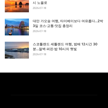
시 노을로
2026-07-18
대만 가오슝 여행, 타이베이보다 여유롭다…2박
3일 코스·교통·맛집 총정리
2026-07-18
스코틀랜드 셰틀랜드 여행, 밤배 12시간 30
분…절벽·퍼핀·밤 10시의 햇빛
2026-07-18