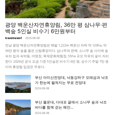
광양 백운산자연휴양림, 36만 평 삼나무·편
백숲 5인실 비수기 6만원부터
-
2026-08-08
travelnews1
전남 광양 백운산자연휴양림은 해발 1,222m 백운산 자락 약 120ha, 약
36만 평의 숲을 품은 산림휴양지다. 삼나무와 편백, 소나무 숲 사이에 숲
속의 집과 숙박동, 야영장, 목재문화체험장, 55ha 규모 치유의 숲이 자리
한다. 2026년 공식 요금 기준 5인실은 비수기 6만 원, 성수기·주말 7만 원
이며 휴양림 입장은 무료다.
부산 아미산전망대, 낙동강하구 모래섬과 낙조
가 한눈에 펼쳐지는 무료 전망대
2026-08-08
부산 몰운대, 다대포 끝에서 소나무 숲과 낙조
바다를 함께 걷는 해안...
2026-08-08