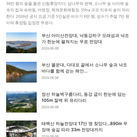
36만 평의 숲을 품은 산림휴양지다. 삼나무와 편백, 소나무 숲 사이에 숲
속의 집과 숙박동, 야영장, 목재문화체험장, 55ha 규모 치유의 숲이 자리
한다. 2026년 공식 요금 기준 5인실은 비수기 6만 원, 성수기·주말 7만 원
이며 휴양림 입장은 무료다.
부산 아미산전망대, 낙동강하구 모래섬과 낙조
가 한눈에 펼쳐지는 무료 전망대
2026-08-08
부산 몰운대, 다대포 끝에서 소나무 숲과 낙조
바다를 함께 걷는 해안...
2026-08-08
정선 하늘벽구름다리, 동강 굽이 한눈에 담는
105m 절벽 위 유리다리
2026-08-08
태백산 하늘전망대 17만 명 찾았다…890m 무
장애 숲길 따라 33m 전망대까지
2026-08-08