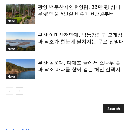
광양 백운산자연휴양림, 36만 평 삼나
무·편백숲 5인실 비수기 6만원부터
News
부산 아미산전망대, 낙동강하구 모래섬
과 낙조가 한눈에 펼쳐지는 무료 전망대
News
부산 몰운대, 다대포 끝에서 소나무 숲
과 낙조 바다를 함께 걷는 해안 산책지
News