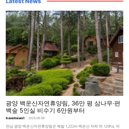
Latest News
광양 백운산자연휴양림, 36만 평 삼나무·편
백숲 5인실 비수기 6만원부터
-
2026-08-08
travelnews1
전남 광양 백운산자연휴양림은 해발 1,222m 백운산 자락 약 120ha, 약