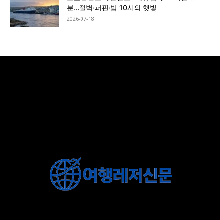
분…절벽·퍼핀·밤 10시의 햇빛
2026-07-18