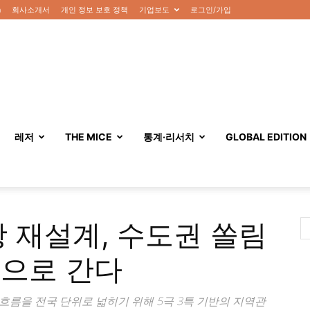
n
회사소개서
개인 정보 보호 정책
기업보도
로그인/가입
레저
THE MICE
통계·리서치
GLOBAL EDITION
광 재설계, 수도권 쏠림
권으로 간다
름을 전국 단위로 넓히기 위해 5극 3특 기반의 지역관