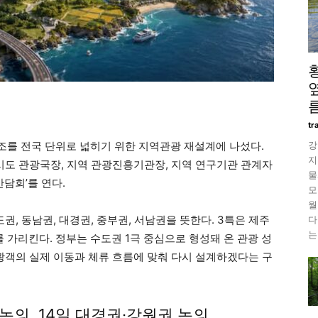
름
tr
강
를 전국 단위로 넓히기 위한 지역관광 재설계에 나섰다.
지
 시도 관광국장, 지역 관광진흥기관장, 지역 연구기관 관계자
물
간담회’를 연다.
모
월
도권, 동남권, 대경권, 중부권, 서남권을 뜻한다. 3특은 제주
다
는
가리킨다. 정부는 수도권 1극 중심으로 형성돼 온 관광 성
관광객의 실제 이동과 체류 흐름에 맞춰 다시 설계하겠다는 구
 논의, 14일 대경권·강원권 논의