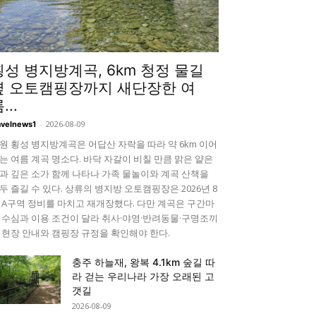
횡성 병지방계곡, 6km 청정 물길
옆 오토캠핑장까지 새단장한 여
...
-
2026-08-09
avelnews1
원 횡성 병지방계곡은 어답산 자락을 따라 약 6km 이어
는 여름 계곡 명소다. 바닥 자갈이 비칠 만큼 맑은 얕은
과 깊은 소가 함께 나타나 가족 물놀이와 계곡 산책을
두 즐길 수 있다. 상류의 병지방 오토캠핑장은 2026년 8
 A구역 정비를 마치고 재개장했다. 다만 계곡은 구간마
 수심과 이용 조건이 달라 취사·야영·반려동물·구명조끼
 현장 안내와 캠핑장 규정을 확인해야 한다.
충주 하늘재, 왕복 4.1km 숲길 따
라 걷는 우리나라 가장 오래된 고
갯길
2026-08-09