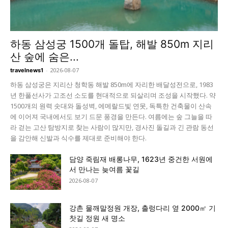
하동 삼성궁 1500개 돌탑, 해발 850m 지리
산 숲에 숨은...
-
2026-08-07
travelnews1
하동 삼성궁은 지리산 청학동 해발 850m에 자리한 배달성전으로, 1983
년 한풀선사가 고조선 소도를 현대적으로 되살리며 조성을 시작했다. 약
1500개의 원력 솟대와 돌성벽, 에메랄드빛 연못, 독특한 건축물이 산속
에 이어져 국내에서도 보기 드문 풍경을 만든다. 여름에는 숲 그늘을 따
라 걷는 고산 탐방지로 찾는 사람이 많지만, 경사진 돌길과 긴 관람 동선
을 감안해 신발과 식수를 제대로 준비해야 한다.
담양 죽림재 배롱나무, 1623년 중건한 서원에
서 만나는 늦여름 꽃길
2026-08-07
강촌 물깨말정원 개장, 출렁다리 옆 2000㎡ 기
찻길 정원 새 명소