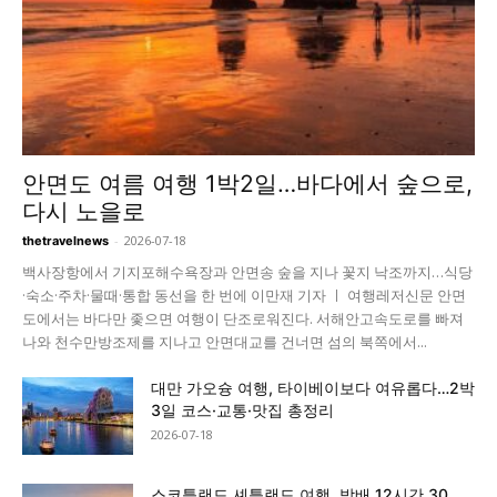
안면도 여름 여행 1박2일…바다에서 숲으로,
다시 노을로
-
2026-07-18
thetravelnews
백사장항에서 기지포해수욕장과 안면송 숲을 지나 꽃지 낙조까지…식당
·숙소·주차·물때·통합 동선을 한 번에 이만재 기자 ㅣ 여행레저신문 안면
도에서는 바다만 좇으면 여행이 단조로워진다. 서해안고속도로를 빠져
나와 천수만방조제를 지나고 안면대교를 건너면 섬의 북쪽에서...
대만 가오슝 여행, 타이베이보다 여유롭다…2박
3일 코스·교통·맛집 총정리
2026-07-18
스코틀랜드 셰틀랜드 여행, 밤배 12시간 30