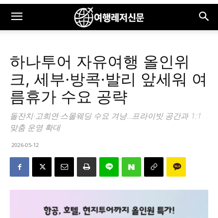
하나투어 자유여행 올인위
크, 세부·방콕·발리 앞세워 여
름휴가 수요 공략
돌잔치·고희연·스몰웨딩 수요 겨냥…프라이빗 공간과 1:1
맞춤 운영 확대
2026-05-12