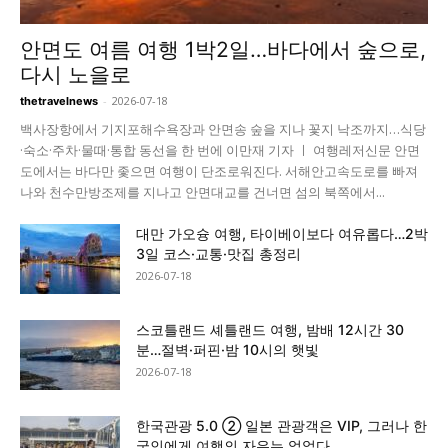
안면도 여름 여행 1박2일…바다에서 숲으로,
다시 노을로
-
2026-07-18
thetravelnews
백사장항에서 기지포해수욕장과 안면송 숲을 지나 꽃지 낙조까지…식당
·숙소·주차·물때·통합 동선을 한 번에 이만재 기자 ㅣ 여행레저신문 안면
도에서는 바다만 좇으면 여행이 단조로워진다. 서해안고속도로를 빠져
나와 천수만방조제를 지나고 안면대교를 건너면 섬의 북쪽에서...
대만 가오슝 여행, 타이베이보다 여유롭다…2박
3일 코스·교통·맛집 총정리
2026-07-18
스코틀랜드 셰틀랜드 여행, 밤배 12시간 30
분…절벽·퍼핀·밤 10시의 햇빛
2026-07-18
한국관광 5.0 ② 일본 관광객은 VIP, 그러나 한
국인에게 여행의 자유는 없었다