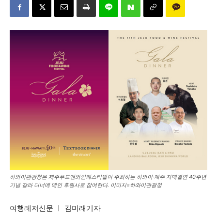
하와이관광청은 제주푸드앤와인페스티벌이 주최하는 하와이·제주 자매결연 40주년
기념 갈라 디너에 메인 후원사로 참여한다. 이미지=하와이관광청
여행레저신문 ㅣ 김미래기자