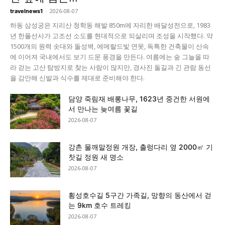
-
2026-08-07
travelnews1
하동 삼성궁은 지리산 청학동 해발 850m에 자리한 배달성전으로, 1983
년 한풀선사가 고조선 소도를 현대적으로 되살리며 조성을 시작했다. 약
1500개의 원력 솟대와 돌성벽, 에메랄드빛 연못, 독특한 건축물이 산속
에 이어져 국내에서도 보기 드문 풍경을 만든다. 여름에는 숲 그늘을 따
라 걷는 고산 탐방지로 찾는 사람이 많지만, 경사진 돌길과 긴 관람 동선
을 감안해 신발과 식수를 제대로 준비해야 한다.
담양 죽림재 배롱나무, 1623년 중건한 서원에
서 만나는 늦여름 꽃길
2026-08-07
강촌 물깨말정원 개장, 출렁다리 옆 2000㎡ 기
찻길 정원 새 명소
2026-08-07
횡성호수길 5구간 가족길, 망향의 동산에서 걷
는 9km 호수 트레킹
2026-08-07