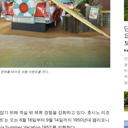
보
tr
단
숲
비
프 문화를 테마로 여름 이벤트를 연다.
에
달
잡기 위해 객실 밖 체류 경험을 강화하고 있다. 호시노 리조
트’는 오는 6월 18일부터 9월 14일까지 1950년대 캘리포니
 Summer Vacation 1955’를 진행한다.