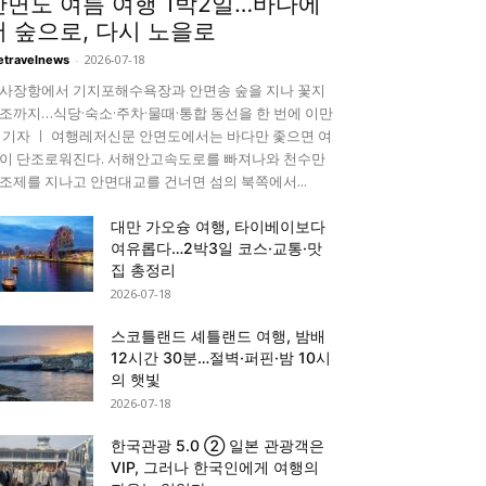
안면도 여름 여행 1박2일…바다에
서 숲으로, 다시 노을로
-
2026-07-18
etravelnews
사장항에서 기지포해수욕장과 안면송 숲을 지나 꽃지
조까지…식당·숙소·주차·물때·통합 동선을 한 번에 이만
 기자 ㅣ 여행레저신문 안면도에서는 바다만 좇으면 여
이 단조로워진다. 서해안고속도로를 빠져나와 천수만
조제를 지나고 안면대교를 건너면 섬의 북쪽에서...
대만 가오슝 여행, 타이베이보다
여유롭다…2박3일 코스·교통·맛
집 총정리
2026-07-18
스코틀랜드 셰틀랜드 여행, 밤배
12시간 30분…절벽·퍼핀·밤 10시
의 햇빛
2026-07-18
한국관광 5.0 ② 일본 관광객은
VIP, 그러나 한국인에게 여행의