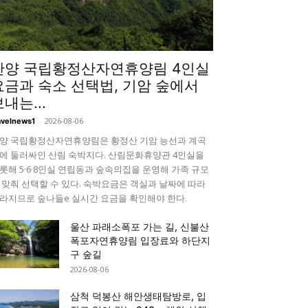
단양 국립황정산자연휴양림 4인실
요금과 숙소 선택법, 기암 숲에서
내는...
-
2026-08-06
avelnews1
양 국립황정산자연휴양림은 황정산 기암 능선과 계곡
에 둘러싸인 산림 숙박지다. 산림문화휴양관 4인실을
롯해 5·6·8인실 연립동과 숲속의집을 운영해 가족 규모
 맞춰 선택할 수 있다. 숙박요금은 객실과 날짜에 따라
라지므로 숲나들e 실시간 요금을 확인해야 한다.
울산 파래소폭포 가는 길, 신불산
폭포자연휴양림 입장료와 하단지
구 숲길
2026-08-06
삼척 덕봉산 해안생태탐방로, 입