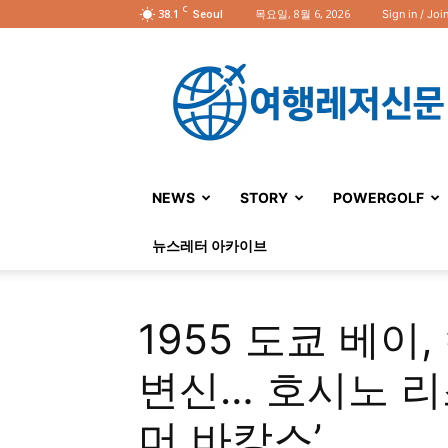
C
38.1
목요일, 8월 6, 2026
Sign in / Joi
Seoul
여
행
레
저
신
문
NEWS
STORY
POWERGOLF
뉴스레터 아카이브
1955 도쿄 베
변신… 호시노 리
머 바캉스’