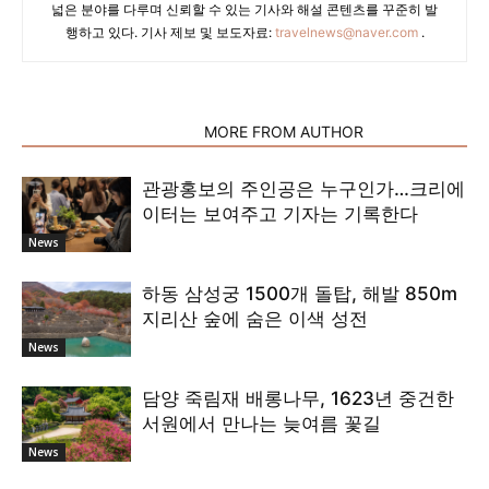
넓은 분야를 다루며 신뢰할 수 있는 기사와 해설 콘텐츠를 꾸준히 발
행하고 있다. 기사 제보 및 보도자료:
travelnews@naver.com
.
RELATED ARTICLES
MORE FROM AUTHOR
관광홍보의 주인공은 누구인가…크리에
이터는 보여주고 기자는 기록한다
News
하동 삼성궁 1500개 돌탑, 해발 850m
지리산 숲에 숨은 이색 성전
News
담양 죽림재 배롱나무, 1623년 중건한
서원에서 만나는 늦여름 꽃길
News