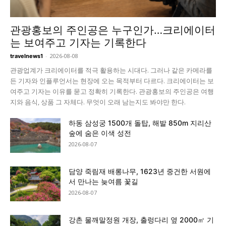
관광홍보의 주인공은 누구인가…크리에이터
는 보여주고 기자는 기록한다
-
2026-08-08
travelnews1
관광업계가 크리에이터를 적극 활용하는 시대다. 그러나 같은 카메라를
든 기자와 인플루언서는 현장에 오는 목적부터 다르다. 크리에이터는 보
여주고 기자는 이유를 묻고 정확히 기록한다. 관광홍보의 주인공은 여행
지와 음식, 상품 그 자체다. 무엇이 오래 남는지도 봐야만 한다.
하동 삼성궁 1500개 돌탑, 해발 850m 지리산
숲에 숨은 이색 성전
2026-08-07
담양 죽림재 배롱나무, 1623년 중건한 서원에
서 만나는 늦여름 꽃길
2026-08-07
강촌 물깨말정원 개장, 출렁다리 옆 2000㎡ 기