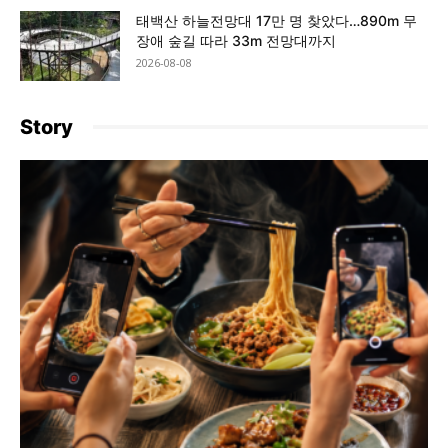
태백산 하늘전망대 17만 명 찾았다…890m 무
장애 숲길 따라 33m 전망대까지
2026-08-08
Story