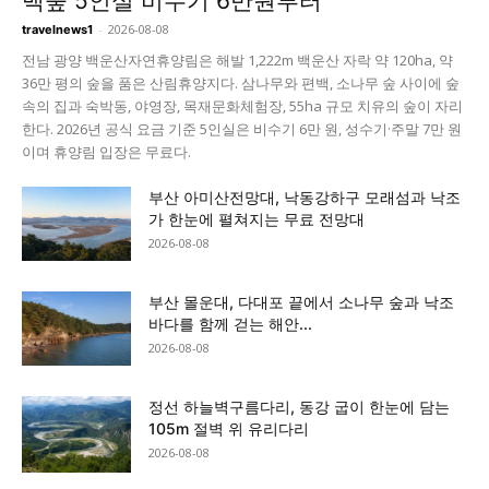
백숲 5인실 비수기 6만원부터
-
2026-08-08
travelnews1
전남 광양 백운산자연휴양림은 해발 1,222m 백운산 자락 약 120ha, 약
36만 평의 숲을 품은 산림휴양지다. 삼나무와 편백, 소나무 숲 사이에 숲
속의 집과 숙박동, 야영장, 목재문화체험장, 55ha 규모 치유의 숲이 자리
한다. 2026년 공식 요금 기준 5인실은 비수기 6만 원, 성수기·주말 7만 원
이며 휴양림 입장은 무료다.
부산 아미산전망대, 낙동강하구 모래섬과 낙조
가 한눈에 펼쳐지는 무료 전망대
2026-08-08
부산 몰운대, 다대포 끝에서 소나무 숲과 낙조
바다를 함께 걷는 해안...
2026-08-08
정선 하늘벽구름다리, 동강 굽이 한눈에 담는
105m 절벽 위 유리다리
2026-08-08