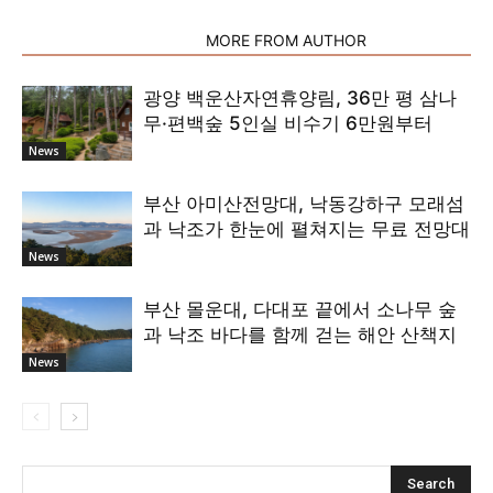
RELATED ARTICLES
MORE FROM AUTHOR
광양 백운산자연휴양림, 36만 평 삼나
무·편백숲 5인실 비수기 6만원부터
News
부산 아미산전망대, 낙동강하구 모래섬
과 낙조가 한눈에 펼쳐지는 무료 전망대
News
부산 몰운대, 다대포 끝에서 소나무 숲
과 낙조 바다를 함께 걷는 해안 산책지
News