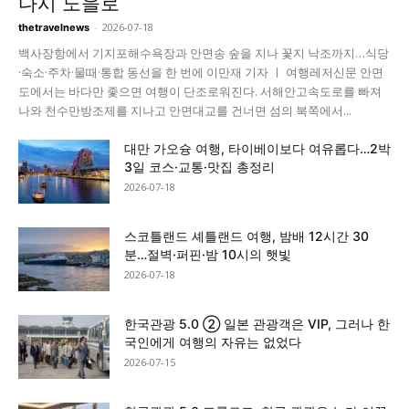
다시 노을로
-
2026-07-18
thetravelnews
백사장항에서 기지포해수욕장과 안면송 숲을 지나 꽃지 낙조까지…식당
·숙소·주차·물때·통합 동선을 한 번에 이만재 기자 ㅣ 여행레저신문 안면
도에서는 바다만 좇으면 여행이 단조로워진다. 서해안고속도로를 빠져
나와 천수만방조제를 지나고 안면대교를 건너면 섬의 북쪽에서...
대만 가오슝 여행, 타이베이보다 여유롭다…2박
3일 코스·교통·맛집 총정리
2026-07-18
스코틀랜드 셰틀랜드 여행, 밤배 12시간 30
분…절벽·퍼핀·밤 10시의 햇빛
2026-07-18
한국관광 5.0 ② 일본 관광객은 VIP, 그러나 한
국인에게 여행의 자유는 없었다
2026-07-15