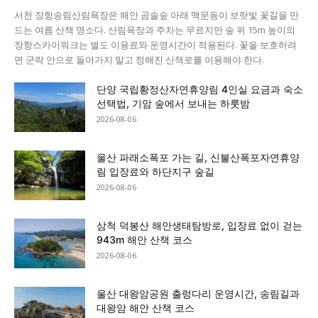
서천 장항송림산림욕장은 해안 곰솔숲 아래 맥문동이 보랏빛 꽃길을 만
드는 여름 산책 명소다. 산림욕장과 주차는 무료지만 숲 위 15m 높이의
장항스카이워크는 별도 이용료와 운영시간이 적용된다. 꽃을 보호하려
면 군락 안으로 들어가지 말고 정해진 산책로를 이용해야 한다.
단양 국립황정산자연휴양림 4인실 요금과 숙소
선택법, 기암 숲에서 보내는 하룻밤
2026-08-06
울산 파래소폭포 가는 길, 신불산폭포자연휴양
림 입장료와 하단지구 숲길
2026-08-06
삼척 덕봉산 해안생태탐방로, 입장료 없이 걷는
943m 해안 산책 코스
2026-08-06
울산 대왕암공원 출렁다리 운영시간, 송림길과
대왕암 해안 산책 코스