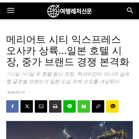
메리어트 시티 익스프레스
오사카 상륙…일본 호텔 시
장, 중가 브랜드 경쟁 본격화
100실·143실 두 호텔 동시 개장…럭셔리만이 아니라 실속
형 글로벌 브랜드가 일본 도심 숙박 수요를 겨냥한다
2026-05-13