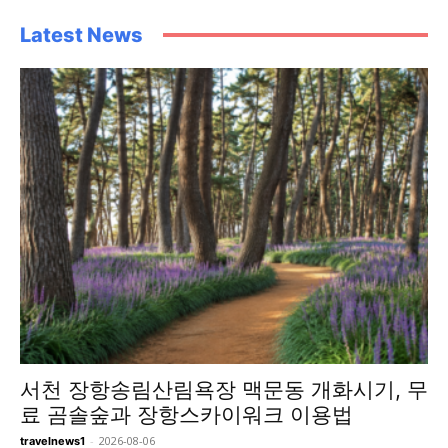
Latest News
서천 장항송림산림욕장 맥문동 개화시기, 무
료 곰솔숲과 장항스카이워크 이용법
-
2026-08-06
travelnews1