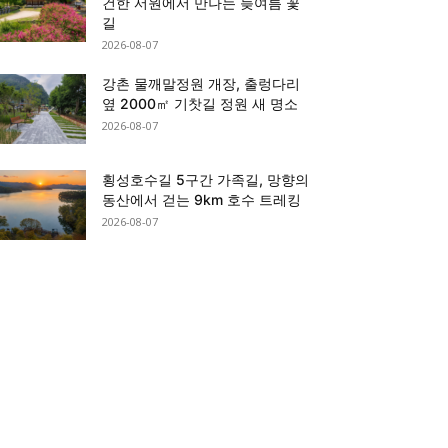
건한 서원에서 만나는 늦여름 꽃
길
2026-08-07
강촌 물깨말정원 개장, 출렁다리
옆 2000㎡ 기찻길 정원 새 명소
2026-08-07
횡성호수길 5구간 가족길, 망향의
동산에서 걷는 9km 호수 트레킹
2026-08-07