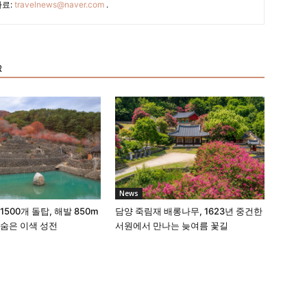
자료:
travelnews@naver.com
.
R
News
1500개 돌탑, 해발 850m
담양 죽림재 배롱나무, 1623년 중건한
 숨은 이색 성전
서원에서 만나는 늦여름 꽃길