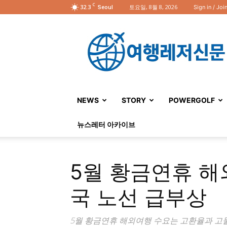
C
32.3
토요일, 8월 8, 2026
Sign in / Joi
Seoul
여
행
레
저
신
문
NEWS
STORY
POWERGOLF
뉴스레터 아카이브
5월 황금연휴 해
국 노선 급부상
5월 황금연휴 해외여행 수요는 고환율과 고