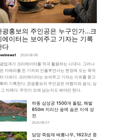
관광홍보의 주인공은 누구인가…크
리에이터는 보여주고 기자는 기록
한다
-
2026-08-08
avelnews1
광업계가 크리에이터를 적극 활용하는 시대다. 그러나
은 카메라를 든 기자와 인플루언서는 현장에 오는 목적
터 다르다. 크리에이터는 보여주고 기자는 이유를 묻고
확히 기록한다. 관광홍보의 주인공은 여행지와 음식, 상
 그 자체다. 무엇이 오래 남는지도 봐야만 한다.
하동 삼성궁 1500개 돌탑, 해발
850m 지리산 숲에 숨은 이색 성
전
2026-08-07
담양 죽림재 배롱나무, 1623년 중