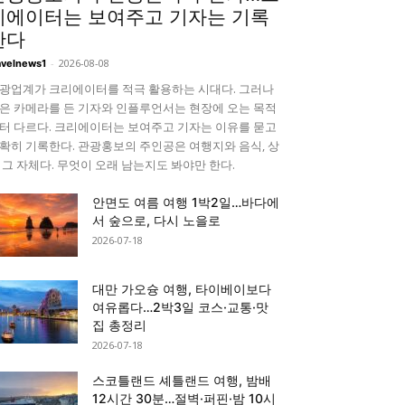
리에이터는 보여주고 기자는 기록
한다
-
2026-08-08
avelnews1
광업계가 크리에이터를 적극 활용하는 시대다. 그러나
은 카메라를 든 기자와 인플루언서는 현장에 오는 목적
터 다르다. 크리에이터는 보여주고 기자는 이유를 묻고
확히 기록한다. 관광홍보의 주인공은 여행지와 음식, 상
 그 자체다. 무엇이 오래 남는지도 봐야만 한다.
안면도 여름 여행 1박2일…바다에
서 숲으로, 다시 노을로
2026-07-18
대만 가오슝 여행, 타이베이보다
여유롭다…2박3일 코스·교통·맛
집 총정리
2026-07-18
스코틀랜드 셰틀랜드 여행, 밤배
12시간 30분…절벽·퍼핀·밤 10시