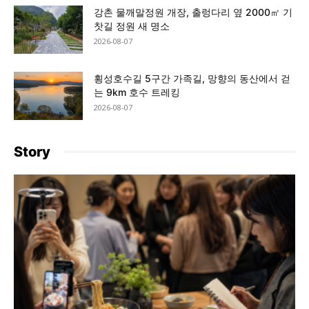
강촌 물깨말정원 개장, 출렁다리 옆 2000㎡ 기
찻길 정원 새 명소
2026-08-07
횡성호수길 5구간 가족길, 망향의 동산에서 걷
는 9km 호수 트레킹
2026-08-07
Story