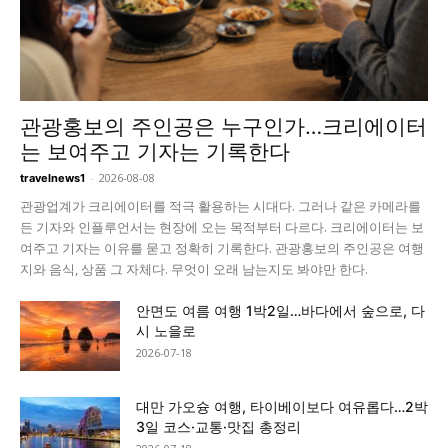
관광홍보의 주인공은 누구인가…크리에이터
는 보여주고 기자는 기록한다
-
2026-08-08
travelnews1
관광업계가 크리에이터를 적극 활용하는 시대다. 그러나 같은 카메라를
든 기자와 인플루언서는 현장에 오는 목적부터 다르다. 크리에이터는 보
여주고 기자는 이유를 묻고 정확히 기록한다. 관광홍보의 주인공은 여행
지와 음식, 상품 그 자체다. 무엇이 오래 남는지도 봐야만 한다.
안면도 여름 여행 1박2일…바다에서 숲으로, 다
시 노을로
2026-07-18
대만 가오슝 여행, 타이베이보다 여유롭다…2박
3일 코스·교통·맛집 총정리