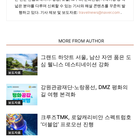
넓은 분야를 다루며 신뢰할 수 있는 기사와 해설 콘텐츠를 꾸준히 발
행하고 있다. 기사 제보 및 보도자료:
travelnews@naver.com
.
RELATED ARTICLES
MORE FROM AUTHOR
그랜드 하얏트 서울, 남산 자연 품은 도
심 웰니스 데스티네이션 강화
보도자료
강원관광재단·노랑풍선, DMZ 평화의
길 여행 본격화
보도자료
크루즈TMK, 로얄캐리비안 스펙트럼호
‘더블업’ 프로모션 진행
보도자료