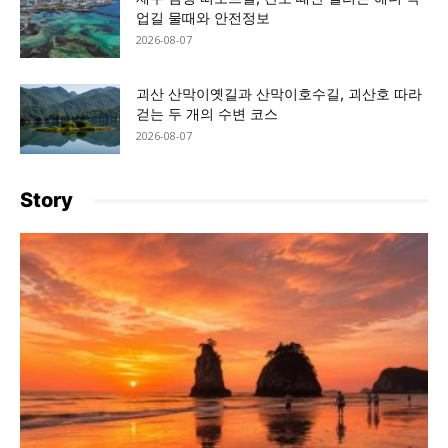
업길 물때와 안전정보
2026-08-07
괴산 산막이옛길과 산막이호수길, 괴산호 따라
걷는 두 개의 수변 코스
2026-08-07
Story