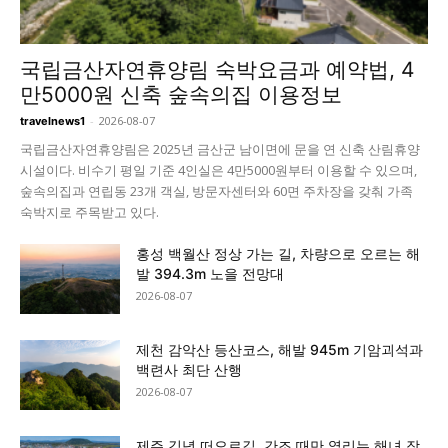
국립금산자연휴양림 숙박요금과 예약법, 4
만5000원 신축 숲속의집 이용정보
-
2026-08-07
travelnews1
국립금산자연휴양림은 2025년 금산군 남이면에 문을 연 신축 산림휴양
시설이다. 비수기 평일 기준 4인실은 4만5000원부터 이용할 수 있으며,
숲속의집과 연립동 23개 객실, 방문자센터와 60면 주차장을 갖춰 가족
숙박지로 주목받고 있다.
홍성 백월산 정상 가는 길, 차량으로 오르는 해
발 394.3m 노을 전망대
2026-08-07
제천 감악산 등산코스, 해발 945m 기암괴석과
백련사 최단 산행
2026-08-07
제주 김녕 떠오르길, 간조 때만 열리는 해녀 작