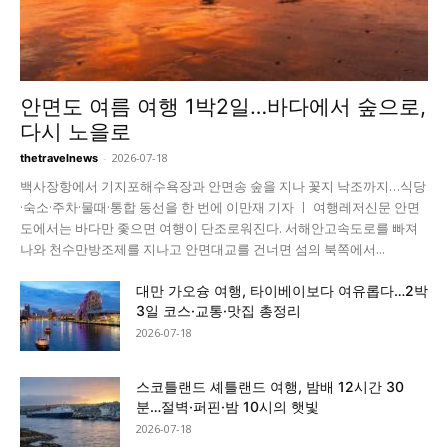
안면도 여름 여행 1박2일…바다에서 숲으로,
다시 노을로
-
2026-07-18
thetravelnews
백사장항에서 기지포해수욕장과 안면송 숲을 지나 꽃지 낙조까지…식당
·숙소·주차·물때·통합 동선을 한 번에 이만재 기자 ㅣ 여행레저신문 안면
도에서는 바다만 좇으면 여행이 단조로워진다. 서해안고속도로를 빠져
나와 천수만방조제를 지나고 안면대교를 건너면 섬의 북쪽에서...
대만 가오슝 여행, 타이베이보다 여유롭다…2박
3일 코스·교통·맛집 총정리
2026-07-18
스코틀랜드 셰틀랜드 여행, 밤배 12시간 30
분…절벽·퍼핀·밤 10시의 햇빛
2026-07-18