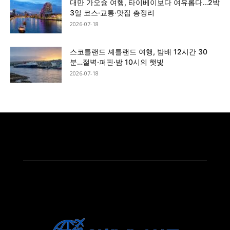
대만 가오슝 여행, 타이베이보다 여유롭다…2박
3일 코스·교통·맛집 총정리
2026-07-18
스코틀랜드 셰틀랜드 여행, 밤배 12시간 30
분…절벽·퍼핀·밤 10시의 햇빛
2026-07-18