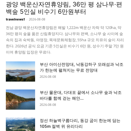
광양 백운산자연휴양림, 36만 평 삼나무·편
백숲 5인실 비수기 6만원부터
-
2026-08-08
travelnews1
전남 광양 백운산자연휴양림은 해발 1,222m 백운산 자락 약 120ha, 약
36만 평의 숲을 품은 산림휴양지다. 삼나무와 편백, 소나무 숲 사이에 숲
속의 집과 숙박동, 야영장, 목재문화체험장, 55ha 규모 치유의 숲이 자리
한다. 2026년 공식 요금 기준 5인실은 비수기 6만 원, 성수기·주말 7만 원
이며 휴양림 입장은 무료다.
부산 아미산전망대, 낙동강하구 모래섬과 낙조
가 한눈에 펼쳐지는 무료 전망대
2026-08-08
부산 몰운대, 다대포 끝에서 소나무 숲과 낙조
바다를 함께 걷는 해안...
2026-08-08
정선 하늘벽구름다리, 동강 굽이 한눈에 담는
105m 절벽 위 유리다리