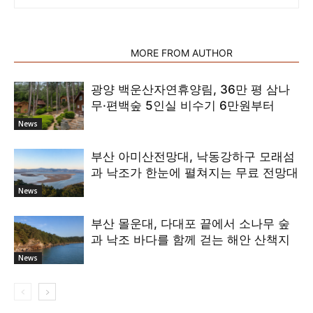
RELATED ARTICLES
MORE FROM AUTHOR
광양 백운산자연휴양림, 36만 평 삼나
무·편백숲 5인실 비수기 6만원부터
News
부산 아미산전망대, 낙동강하구 모래섬
과 낙조가 한눈에 펼쳐지는 무료 전망대
News
부산 몰운대, 다대포 끝에서 소나무 숲
과 낙조 바다를 함께 걷는 해안 산책지
News