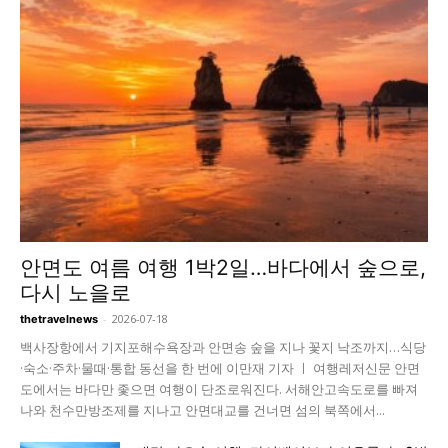
안면도 여름 여행 1박2일…바다에서 숲으로,
다시 노을로
-
2026-07-18
thetravelnews
백사장항에서 기지포해수욕장과 안면송 숲을 지나 꽃지 낙조까지…식당
·숙소·주차·물때·통합 동선을 한 번에 이만재 기자 ㅣ 여행레저신문 안면
도에서는 바다만 좇으면 여행이 단조로워진다. 서해안고속도로를 빠져
나와 천수만방조제를 지나고 안면대교를 건너면 섬의 북쪽에서...