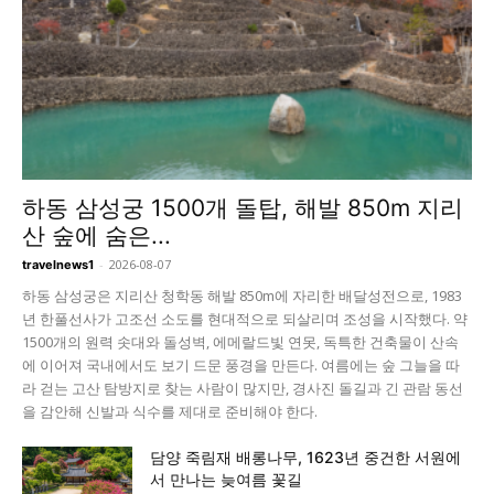
하동 삼성궁 1500개 돌탑, 해발 850m 지리
산 숲에 숨은...
-
2026-08-07
travelnews1
하동 삼성궁은 지리산 청학동 해발 850m에 자리한 배달성전으로, 1983
년 한풀선사가 고조선 소도를 현대적으로 되살리며 조성을 시작했다. 약
1500개의 원력 솟대와 돌성벽, 에메랄드빛 연못, 독특한 건축물이 산속
에 이어져 국내에서도 보기 드문 풍경을 만든다. 여름에는 숲 그늘을 따
라 걷는 고산 탐방지로 찾는 사람이 많지만, 경사진 돌길과 긴 관람 동선
을 감안해 신발과 식수를 제대로 준비해야 한다.
담양 죽림재 배롱나무, 1623년 중건한 서원에
서 만나는 늦여름 꽃길