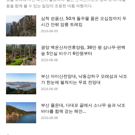
꽃을 함께 볼 수 있는 밀양의 조용한 여름 여행지다.
삼척 쉰움산, 50개 돌우물 품은 오십정까지 두
시간 안팎 암릉 트레킹
2026-08-09
광양 백운산자연휴양림, 36만 평 삼나무·편백
숲 5인실 비수기 6만원부터
2026-08-08
부산 아미산전망대, 낙동강하구 모래섬과 낙조
가 한눈에 펼쳐지는 무료 전망대
2026-08-08
부산 몰운대, 다대포 끝에서 소나무 숲과 낙조
바다를 함께 걷는 해안...
2026-08-08