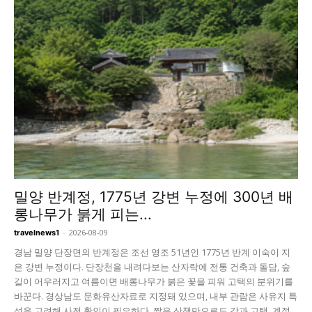
밀양 반계정, 1775년 강변 누정에 300년 배
롱나무가 붉게 피는...
-
2026-08-09
travelnews1
경남 밀양 단장면의 반계정은 조선 영조 51년인 1775년 반계 이숙이 지
은 강변 누정이다. 단장천을 내려다보는 산자락에 전통 건축과 돌담, 숲
길이 어우러지고 여름이면 배롱나무가 붉은 꽃을 피워 고택의 분위기를
바꾼다. 경상남도 문화유산자료로 지정돼 있으며, 내부 관람은 사유지 특
성을 고려해 사전 확인이 필요하다. 짧은 산책만으로도 강과 고택, 계절