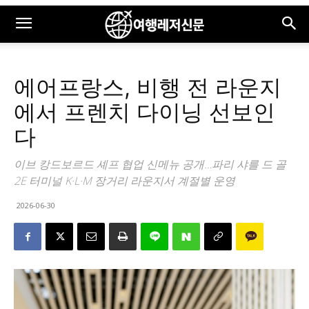
에어프랑스, 비행 전 라운지
에서 프렌치 다이닝 선보인
다
이브 캉드보르드 셰프 협업 신메뉴 공개…파리 샤를 드 골
2E 터미널 K·L·M 장거리 라운지서 계절별 운영
2026-06-30