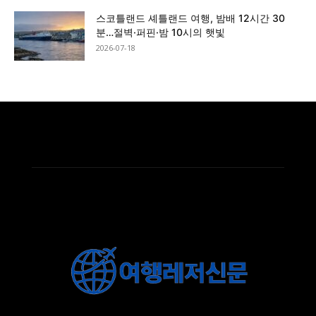
스코틀랜드 셰틀랜드 여행, 밤배 12시간 30
분…절벽·퍼핀·밤 10시의 햇빛
2026-07-18