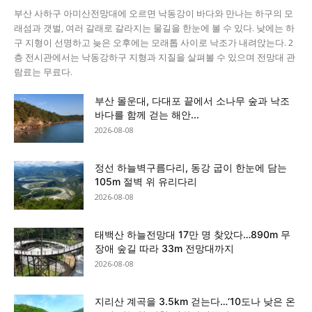
부산 사하구 아미산전망대에 오르면 낙동강이 바다와 만나는 하구의 모
래섬과 갯벌, 여러 갈래로 갈라지는 물길을 한눈에 볼 수 있다. 낮에는 하
구 지형이 선명하고 늦은 오후에는 모래톱 사이로 낙조가 내려앉는다. 2
층 전시관에서는 낙동강하구 지형과 지질을 살펴볼 수 있으며 전망대 관
람료는 무료다.
부산 몰운대, 다대포 끝에서 소나무 숲과 낙조
바다를 함께 걷는 해안...
2026-08-08
정선 하늘벽구름다리, 동강 굽이 한눈에 담는
105m 절벽 위 유리다리
2026-08-08
태백산 하늘전망대 17만 명 찾았다…890m 무
장애 숲길 따라 33m 전망대까지
2026-08-08
지리산 계곡을 3.5km 걷는다…‘10도나 낮은 온