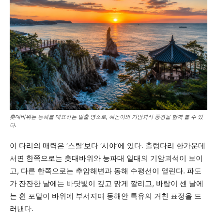
촛대바위는 동해를 대표하는 일출 명소로, 해돋이와 기암괴석 풍경을 함께 볼 수 있
다.
이 다리의 매력은 ‘스릴’보다 ‘시야’에 있다. 출렁다리 한가운데
서면 한쪽으로는 촛대바위와 능파대 일대의 기암괴석이 보이
고, 다른 한쪽으로는 추암해변과 동해 수평선이 열린다. 파도
가 잔잔한 날에는 바닷빛이 깊고 맑게 깔리고, 바람이 센 날에
는 흰 포말이 바위에 부서지며 동해안 특유의 거친 표정을 드
러낸다.