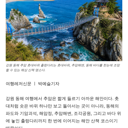
강원 동해 추암 촛대바위 출렁다리는 촛대바위, 추암해변, 동해 바다를 한눈에 조망
할 수 있는 해상 산책 명소다.
여행레저신문 ㅣ 박예슬기자
강원 동해 여행에서 추암은 짧게 들르기 아까운 해안이다. 촛
대처럼 솟은 바위 하나만 보고 돌아서는 곳이 아니라, 동해의
파도와 기암괴석, 해암정, 추암해변, 조각공원, 그리고 바다 위
에 놓인 출렁다리까지 한 번에 이어지는 해안 산책 코스이기