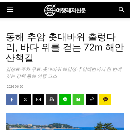
동해 추암 촛대바위 출렁다
리, 바다 위를 걷는 72m 해안
산책길
입장료·주차 무료, 촛대바위·해암정·추암해변까지 한 번에
잇는 강원 동해 여행 코스
2026-06-20