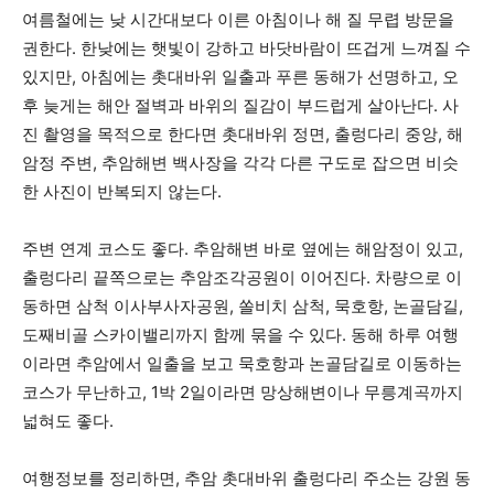
여름철에는 낮 시간대보다 이른 아침이나 해 질 무렵 방문을
권한다. 한낮에는 햇빛이 강하고 바닷바람이 뜨겁게 느껴질 수
있지만, 아침에는 촛대바위 일출과 푸른 동해가 선명하고, 오
후 늦게는 해안 절벽과 바위의 질감이 부드럽게 살아난다. 사
진 촬영을 목적으로 한다면 촛대바위 정면, 출렁다리 중앙, 해
암정 주변, 추암해변 백사장을 각각 다른 구도로 잡으면 비슷
한 사진이 반복되지 않는다.
주변 연계 코스도 좋다. 추암해변 바로 옆에는 해암정이 있고,
출렁다리 끝쪽으로는 추암조각공원이 이어진다. 차량으로 이
동하면 삼척 이사부사자공원, 쏠비치 삼척, 묵호항, 논골담길,
도째비골 스카이밸리까지 함께 묶을 수 있다. 동해 하루 여행
이라면 추암에서 일출을 보고 묵호항과 논골담길로 이동하는
코스가 무난하고, 1박 2일이라면 망상해변이나 무릉계곡까지
넓혀도 좋다.
여행정보를 정리하면, 추암 촛대바위 출렁다리 주소는 강원 동