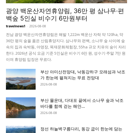
광양 백운산자연휴양림, 36만 평 삼나무·편
백숲 5인실 비수기 6만원부터
-
2026-08-08
travelnews1
전남 광양 백운산자연휴양림은 해발 1,222m 백운산 자락 약 120ha, 약
36만 평의 숲을 품은 산림휴양지다. 삼나무와 편백, 소나무 숲 사이에 숲
속의 집과 숙박동, 야영장, 목재문화체험장, 55ha 규모 치유의 숲이 자리
한다. 2026년 공식 요금 기준 5인실은 비수기 6만 원, 성수기·주말 7만 원
이며 휴양림 입장은 무료다.
부산 아미산전망대, 낙동강하구 모래섬과 낙조
가 한눈에 펼쳐지는 무료 전망대
2026-08-08
부산 몰운대, 다대포 끝에서 소나무 숲과 낙조
바다를 함께 걷는 해안...
2026-08-08
정선 하늘벽구름다리, 동강 굽이 한눈에 담는