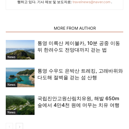
행하고 있다. 기사 제보 및 보도자료:
travelnews@naver.com
.
RELATED ARTICLES
MORE FROM AUTHOR
통영 미륵산 케이블카, 10분 공중 이동
뒤 한려수도 전망대까지 걷는 법
News
통영 수우도 은박산 트레킹, 고래바위와
다도해 절벽을 걷는 섬 산행
News
국립진안고원산림치유원, 해발 650m
숲에서 4만4천 원에 머무는 치유 여행
News