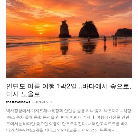
안면도 여름 여행 1박2일…바다에서 숲으로,
다시 노을로
-
2026-07-18
thetravelnews
백사장항에서 기지포해수욕장과 안면송 숲을 지나 꽃지 낙조까지…식당
·숙소·주차·물때·통합 동선을 한 번에 이만재 기자 ㅣ 여행레저신문 안면
도에서는 바다만 좇으면 여행이 단조로워진다. 서해안고속도로를 빠져
나와 천수만방조제를 지나고 안면대교를 건너면 섬의 북쪽에서...