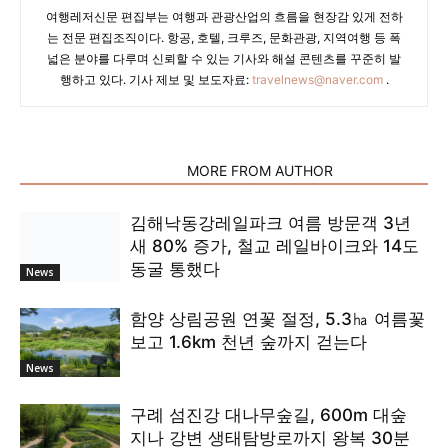
여행레저신문 편집부는 여행과 관광산업의 흐름을 현장감 있게 전하
는 전문 편집조직이다. 항공, 호텔, 크루즈, 문화관광, 지역여행 등 폭
넓은 분야를 다루며 신뢰할 수 있는 기사와 해설 콘텐츠를 꾸준히 발
행하고 있다. 기사 제보 및 보도자료:
travelnews@naver.com
.
RELATED ARTICLES
MORE FROM AUTHOR
김해낙동강레일파크 여름 방문객 3년
새 80% 증가, 철교 레일바이크와 14도
동굴 통했다
News
함양 상림공원 연꽃 절정, 5.3㏊ 여름꽃
보고 1.6km 천년 숲까지 걷는다
News
구례 섬진강 대나무숲길, 600m 대숲
지나 강변 생태탐방로까지 왕복 30분