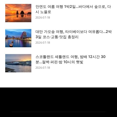
안면도 여름 여행 1박2일…바다에서 숲으로, 다
시 노을로
2026-07-18
대만 가오슝 여행, 타이베이보다 여유롭다…2박
3일 코스·교통·맛집 총정리
2026-07-18
스코틀랜드 셰틀랜드 여행, 밤배 12시간 30
분…절벽·퍼핀·밤 10시의 햇빛
2026-07-18