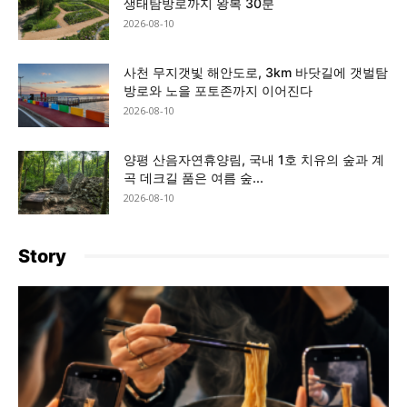
생태탐방로까지 왕복 30분
2026-08-10
사천 무지갯빛 해안도로, 3km 바닷길에 갯벌탐
방로와 노을 포토존까지 이어진다
2026-08-10
양평 산음자연휴양림, 국내 1호 치유의 숲과 계
곡 데크길 품은 여름 숲...
2026-08-10
Story