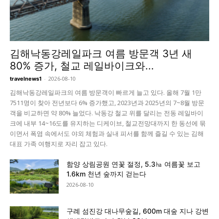
김해낙동강레일파크 여름 방문객 3년 새
80% 증가, 철교 레일바이크와...
-
2026-08-10
travelnews1
김해낙동강레일파크의 여름 방문객이 빠르게 늘고 있다. 올해 7월 1만
7511명이 찾아 전년보다 6% 증가했고, 2023년과 2025년의 7~8월 방문
객을 비교하면 약 80% 늘었다. 낙동강 철교 위를 달리는 전동 레일바이
크에 내부 14~16도를 유지하는 디케이브, 철교전망대까지 한 동선에 묶
이면서 폭염 속에서도 야외 체험과 실내 피서를 함께 즐길 수 있는 김해
대표 가족 여행지로 자리 잡고 있다.
함양 상림공원 연꽃 절정, 5.3㏊ 여름꽃 보고
1.6km 천년 숲까지 걷는다
2026-08-10
구례 섬진강 대나무숲길, 600m 대숲 지나 강변