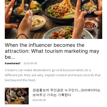
When the influencer becomes the
attraction: What tourism marketing may
be...
-
2026-08-08
travelnews1
Creators can make destinations go viral but journalists do a
different job: they ask why, explain context and leave records that
last beyond the feed.
관광홍보의 주인공은 누구인가…크리에이터는
보여주고 기자는 기록한다
2026-08-08