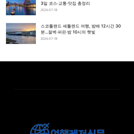
3일 코스·교통·맛집 총정리
2026-07-18
스코틀랜드 셰틀랜드 여행, 밤배 12시간 30
분…절벽·퍼핀·밤 10시의 햇빛
2026-07-18