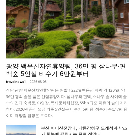
광양 백운산자연휴양림, 36만 평 삼나무·편
백숲 5인실 비수기 6만원부터
-
2026-08-08
travelnews1
전남 광양 백운산자연휴양림은 해발 1,222m 백운산 자락 약 120ha, 약
36만 평의 숲을 품은 산림휴양지다. 삼나무와 편백, 소나무 숲 사이에 숲
속의 집과 숙박동, 야영장, 목재문화체험장, 55ha 규모 치유의 숲이 자리
한다. 2026년 공식 요금 기준 5인실은 비수기 6만 원, 성수기·주말 7만 원
이며 휴양림 입장은 무료다.
부산 아미산전망대, 낙동강하구 모래섬과 낙조
가 한눈에 펼쳐지는 무료 전망대