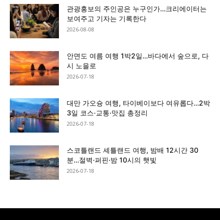
관광홍보의 주인공은 누구인가…크리에이터는
보여주고 기자는 기록한다
2026-08-08
안면도 여름 여행 1박2일…바다에서 숲으로, 다
시 노을로
2026-07-18
대만 가오슝 여행, 타이베이보다 여유롭다…2박
3일 코스·교통·맛집 총정리
2026-07-18
스코틀랜드 셰틀랜드 여행, 밤배 12시간 30
분…절벽·퍼핀·밤 10시의 햇빛
2026-07-18