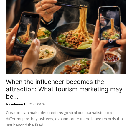
When the influencer becomes the
attraction: What tourism marketing may
be...
-
2026-08-08
travelnews1
Creators can make destinations go viral but journalists do a
different job: they ask why, explain context and leave records that
last beyond the feed.