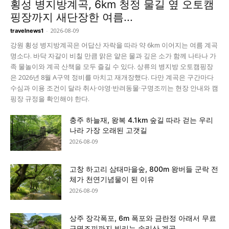
횡성 병지방계곡, 6km 청정 물길 옆 오토캠
핑장까지 새단장한 여름...
-
2026-08-09
travelnews1
강원 횡성 병지방계곡은 어답산 자락을 따라 약 6km 이어지는 여름 계곡
명소다. 바닥 자갈이 비칠 만큼 맑은 얕은 물과 깊은 소가 함께 나타나 가
족 물놀이와 계곡 산책을 모두 즐길 수 있다. 상류의 병지방 오토캠핑장
은 2026년 8월 A구역 정비를 마치고 재개장했다. 다만 계곡은 구간마다
수심과 이용 조건이 달라 취사·야영·반려동물·구명조끼는 현장 안내와 캠
핑장 규정을 확인해야 한다.
충주 하늘재, 왕복 4.1km 숲길 따라 걷는 우리
나라 가장 오래된 고갯길
2026-08-09
고창 하고리 삼태마을숲, 800m 왕버들 군락 전
체가 천연기념물이 된 이유
2026-08-09
상주 장각폭포, 6m 폭포와 금란정 아래서 무료
구명조끼까지 빌리는 속리산 계곡