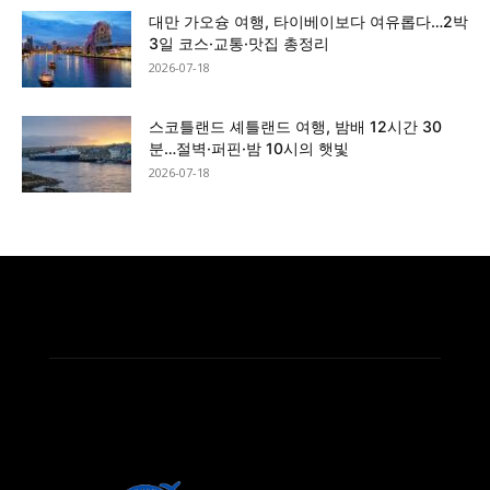
대만 가오슝 여행, 타이베이보다 여유롭다…2박
3일 코스·교통·맛집 총정리
2026-07-18
스코틀랜드 셰틀랜드 여행, 밤배 12시간 30
분…절벽·퍼핀·밤 10시의 햇빛
2026-07-18