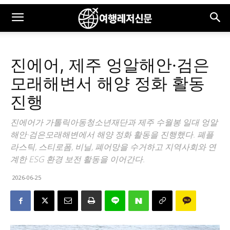
진에어, 제주 엉알해안·검은
모래해변서 해양 정화 활동
진행
진에어가 가톨릭아동청소년재단과 제주 수월봉 일대 엉알
해안·검은모래해변에서 해양 정화 활동을 진행했다. 폐플
라스틱, 스티로폼, 비닐, 폐어망을 수거하고 지역사회와 연
계한 ESG 환경 보전 활동을 이어간다.
2026-06-25