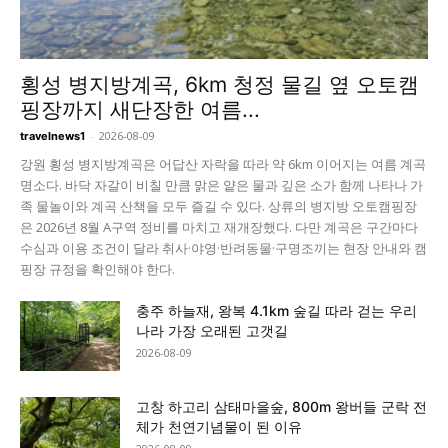
횡성 병지방계곡, 6km 청정 물길 옆 오토캠
핑장까지 새단장한 여름...
-
2026-08-09
travelnews1
강원 횡성 병지방계곡은 어답산 자락을 따라 약 6km 이어지는 여름 계곡
명소다. 바닥 자갈이 비칠 만큼 맑은 얕은 물과 깊은 소가 함께 나타나 가
족 물놀이와 계곡 산책을 모두 즐길 수 있다. 상류의 병지방 오토캠핑장
은 2026년 8월 A구역 정비를 마치고 재개장했다. 다만 계곡은 구간마다
수심과 이용 조건이 달라 취사·야영·반려동물·구명조끼는 현장 안내와 캠
핑장 규정을 확인해야 한다.
충주 하늘재, 왕복 4.1km 숲길 따라 걷는 우리
나라 가장 오래된 고갯길
2026-08-09
고창 하고리 삼태마을숲, 800m 왕버들 군락 전
체가 천연기념물이 된 이유