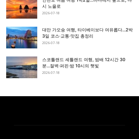
시 노을로
2026-07-18
대만 가오슝 여행, 타이베이보다 여유롭다…2박
3일 코스·교통·맛집 총정리
2026-07-18
스코틀랜드 셰틀랜드 여행, 밤배 12시간 30
분…절벽·퍼핀·밤 10시의 햇빛
2026-07-18