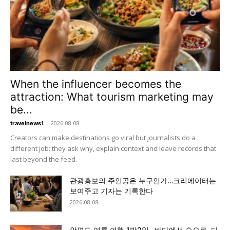
When the influencer becomes the
attraction: What tourism marketing may
be...
-
2026-08-08
travelnews1
Creators can make destinations go viral but journalists do a
different job: they ask why, explain context and leave records that
last beyond the feed.
관광홍보의 주인공은 누구인가…크리에이터는
보여주고 기자는 기록한다
2026-08-08
안면도 여름 여행 1박2일…바다에서 숲으로, 다