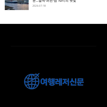
분…절벽·퍼핀·밤 10시의 햇빛
2026-07-18