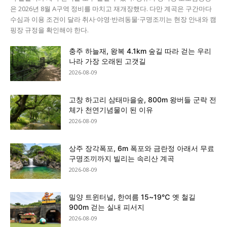
은 2026년 8월 A구역 정비를 마치고 재개장했다. 다만 계곡은 구간마다
수심과 이용 조건이 달라 취사·야영·반려동물·구명조끼는 현장 안내와 캠
핑장 규정을 확인해야 한다.
충주 하늘재, 왕복 4.1km 숲길 따라 걷는 우리
나라 가장 오래된 고갯길
2026-08-09
고창 하고리 삼태마을숲, 800m 왕버들 군락 전
체가 천연기념물이 된 이유
2026-08-09
상주 장각폭포, 6m 폭포와 금란정 아래서 무료
구명조끼까지 빌리는 속리산 계곡
2026-08-09
밀양 트윈터널, 한여름 15~19℃ 옛 철길
900m 걷는 실내 피서지
2026-08-09