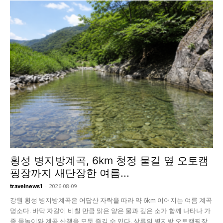
횡성 병지방계곡, 6km 청정 물길 옆 오토캠
핑장까지 새단장한 여름...
-
2026-08-09
travelnews1
강원 횡성 병지방계곡은 어답산 자락을 따라 약 6km 이어지는 여름 계곡
명소다. 바닥 자갈이 비칠 만큼 맑은 얕은 물과 깊은 소가 함께 나타나 가
족 물놀이와 계곡 산책을 모두 즐길 수 있다. 상류의 병지방 오토캠핑장