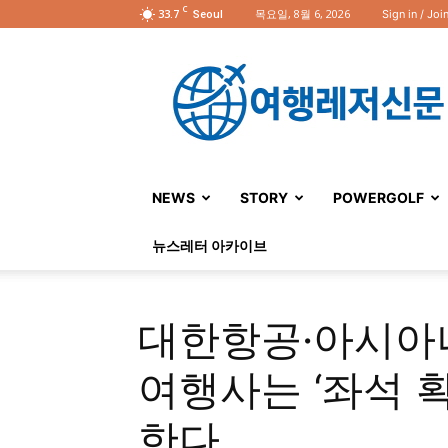
C
33.7
목요일, 8월 6, 2026
Sign in / Joi
Seoul
여
행
레
저
신
문
NEWS
STORY
POWERGOLF
뉴스레터 아카이브
대한항공·아시아나
여행사는 ‘좌석 확
한다