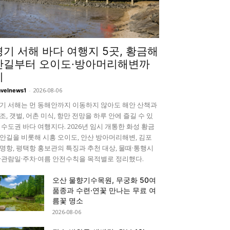
경기 서해 바다 여행지 5곳, 황금해
안길부터 오이도·방아머리해변까
지
-
2026-08-06
avelnews1
기 서해는 먼 동해안까지 이동하지 않아도 해안 산책과
조, 갯벌, 어촌 미식, 항만 전망을 하루 안에 즐길 수 있
 수도권 바다 여행지다. 2026년 임시 개통한 화성 황금
안길을 비롯해 시흥 오이도, 안산 방아머리해변, 김포
명항, 평택항 홍보관의 특징과 추천 대상, 물때·통행시
·관람일·주차·여름 안전수칙을 목적별로 정리했다.
오산 물향기수목원, 무궁화 50여
품종과 수련·연꽃 만나는 무료 여
름꽃 명소
2026-08-06