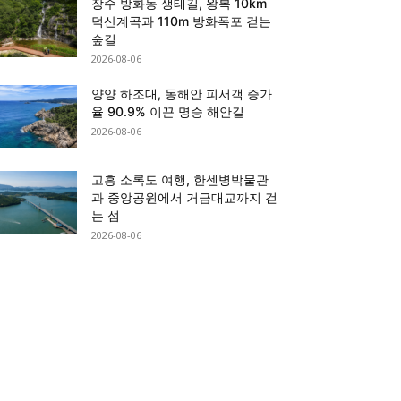
장수 방화동 생태길, 왕복 10km
덕산계곡과 110m 방화폭포 걷는
숲길
2026-08-06
양양 하조대, 동해안 피서객 증가
율 90.9% 이끈 명승 해안길
2026-08-06
고흥 소록도 여행, 한센병박물관
과 중앙공원에서 거금대교까지 걷
는 섬
2026-08-06