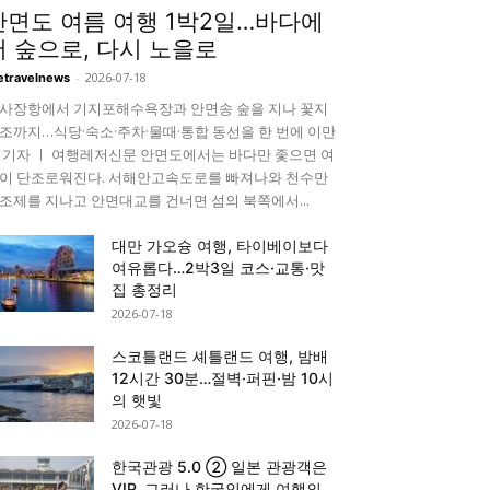
안면도 여름 여행 1박2일…바다에
서 숲으로, 다시 노을로
-
2026-07-18
etravelnews
사장항에서 기지포해수욕장과 안면송 숲을 지나 꽃지
조까지…식당·숙소·주차·물때·통합 동선을 한 번에 이만
 기자 ㅣ 여행레저신문 안면도에서는 바다만 좇으면 여
이 단조로워진다. 서해안고속도로를 빠져나와 천수만
조제를 지나고 안면대교를 건너면 섬의 북쪽에서...
대만 가오슝 여행, 타이베이보다
여유롭다…2박3일 코스·교통·맛
집 총정리
2026-07-18
스코틀랜드 셰틀랜드 여행, 밤배
12시간 30분…절벽·퍼핀·밤 10시
의 햇빛
2026-07-18
한국관광 5.0 ② 일본 관광객은
VIP, 그러나 한국인에게 여행의