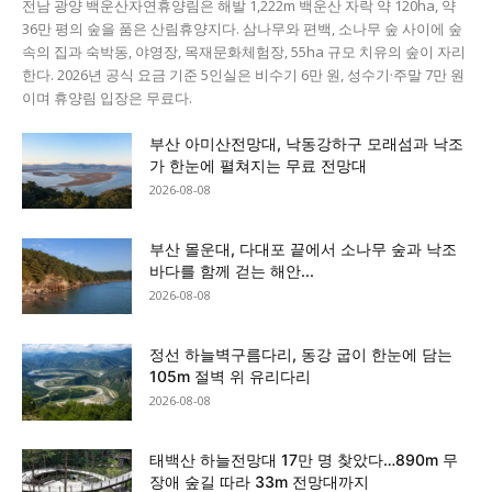
전남 광양 백운산자연휴양림은 해발 1,222m 백운산 자락 약 120ha, 약
36만 평의 숲을 품은 산림휴양지다. 삼나무와 편백, 소나무 숲 사이에 숲
속의 집과 숙박동, 야영장, 목재문화체험장, 55ha 규모 치유의 숲이 자리
한다. 2026년 공식 요금 기준 5인실은 비수기 6만 원, 성수기·주말 7만 원
이며 휴양림 입장은 무료다.
부산 아미산전망대, 낙동강하구 모래섬과 낙조
가 한눈에 펼쳐지는 무료 전망대
2026-08-08
부산 몰운대, 다대포 끝에서 소나무 숲과 낙조
바다를 함께 걷는 해안...
2026-08-08
정선 하늘벽구름다리, 동강 굽이 한눈에 담는
105m 절벽 위 유리다리
2026-08-08
태백산 하늘전망대 17만 명 찾았다…890m 무
장애 숲길 따라 33m 전망대까지