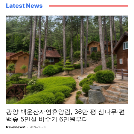
Latest News
광양 백운산자연휴양림, 36만 평 삼나무·편
백숲 5인실 비수기 6만원부터
-
2026-08-08
travelnews1