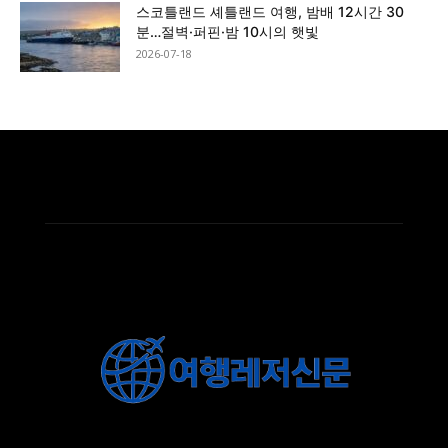
스코틀랜드 셰틀랜드 여행, 밤배 12시간 30
분…절벽·퍼핀·밤 10시의 햇빛
2026-07-18