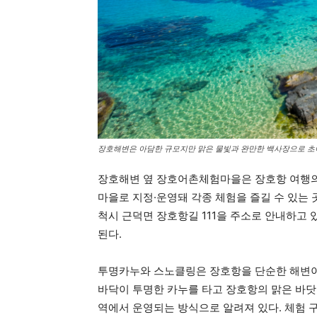
장호해변은 아담한 규모지만 맑은 물빛과 완만한 백사장으로 초
장호해변 옆 장호어촌체험마을은 장호항 여행의
마을로 지정·운영돼 각종 체험을 즐길 수 있는
척시 근덕면 장호항길 111을 주소로 안내하고
된다.
투명카누와 스노클링은 장호항을 단순한 해변이
바닥이 투명한 카누를 타고 장호항의 맑은 바닷
역에서 운영되는 방식으로 알려져 있다. 체험 