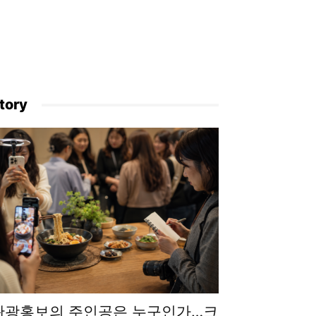
tory
관광홍보의 주인공은 누구인가…크