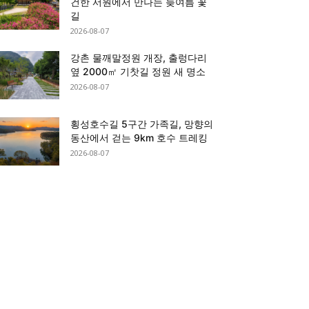
건한 서원에서 만나는 늦여름 꽃
길
2026-08-07
강촌 물깨말정원 개장, 출렁다리
옆 2000㎡ 기찻길 정원 새 명소
2026-08-07
횡성호수길 5구간 가족길, 망향의
동산에서 걷는 9km 호수 트레킹
2026-08-07