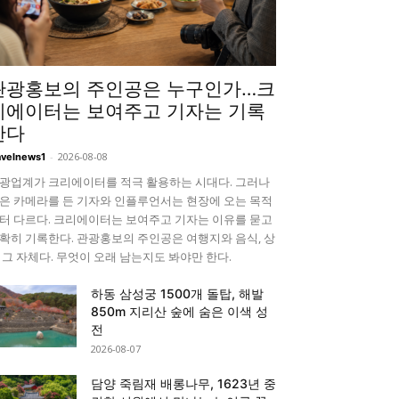
관광홍보의 주인공은 누구인가…크
리에이터는 보여주고 기자는 기록
한다
-
2026-08-08
avelnews1
광업계가 크리에이터를 적극 활용하는 시대다. 그러나
은 카메라를 든 기자와 인플루언서는 현장에 오는 목적
터 다르다. 크리에이터는 보여주고 기자는 이유를 묻고
확히 기록한다. 관광홍보의 주인공은 여행지와 음식, 상
 그 자체다. 무엇이 오래 남는지도 봐야만 한다.
하동 삼성궁 1500개 돌탑, 해발
850m 지리산 숲에 숨은 이색 성
전
2026-08-07
담양 죽림재 배롱나무, 1623년 중