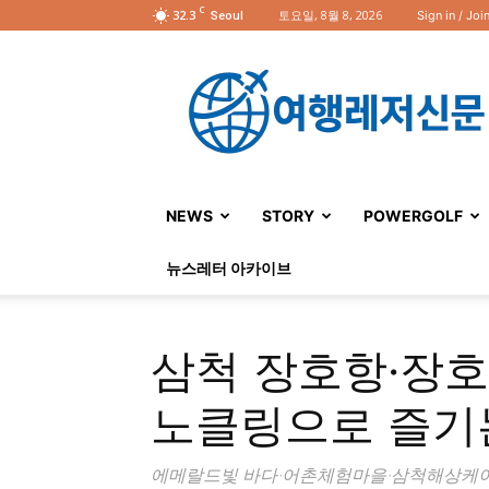
C
32.3
토요일, 8월 8, 2026
Sign in / Joi
Seoul
여
행
레
저
신
문
NEWS
STORY
POWERGOLF
뉴스레터 아카이브
삼척 장호항·장호
노클링으로 즐기
에메랄드빛 바다·어촌체험마을·삼척해상케이