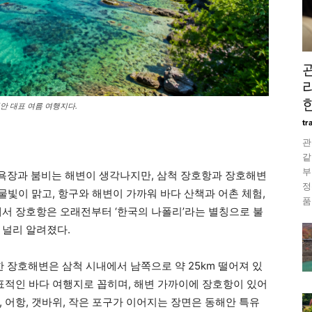
안 대표 여름 여행지다.
tr
관
같
부
욕장과 붐비는 해변이 생각나지만, 삼척 장호항과 장호해변
정
 물빛이 맑고, 항구와 해변이 가까워 바다 산책과 어촌 체험,
품
래서 장호항은 오래전부터 ‘한국의 나폴리’라는 별칭으로 불
 널리 알려졌다.
장호해변은 삼척 시내에서 남쪽으로 약 25km 떨어져 있
대표적인 바다 여행지로 꼽히며, 해변 가까이에 장호항이 있어
 어항, 갯바위, 작은 포구가 이어지는 장면은 동해안 특유