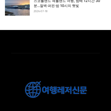
스코틀랜드 셰틀랜드 여행, 밤배 12시간 30
분…절벽·퍼핀·밤 10시의 햇빛
2026-07-18