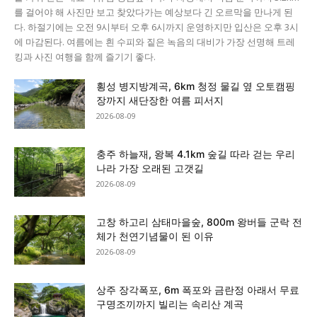
를 걸어야 해 사진만 보고 찾았다가는 예상보다 긴 오르막을 만나게 된
다. 하절기에는 오전 9시부터 오후 6시까지 운영하지만 입산은 오후 3시
에 마감된다. 여름에는 흰 수피와 짙은 녹음의 대비가 가장 선명해 트레
킹과 사진 여행을 함께 즐기기 좋다.
횡성 병지방계곡, 6km 청정 물길 옆 오토캠핑
장까지 새단장한 여름 피서지
2026-08-09
충주 하늘재, 왕복 4.1km 숲길 따라 걷는 우리
나라 가장 오래된 고갯길
2026-08-09
고창 하고리 삼태마을숲, 800m 왕버들 군락 전
체가 천연기념물이 된 이유
2026-08-09
상주 장각폭포, 6m 폭포와 금란정 아래서 무료
구명조끼까지 빌리는 속리산 계곡