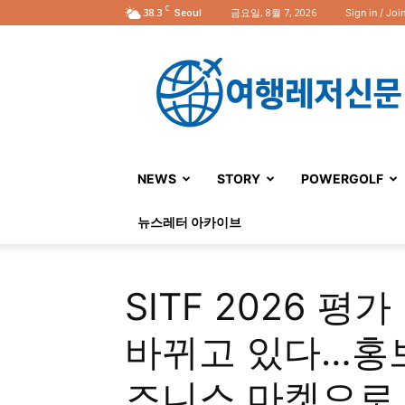
C
38.3
금요일, 8월 7, 2026
Sign in / Joi
Seoul
여
행
레
저
신
문
NEWS
STORY
POWERGOLF
뉴스레터 아카이브
SITF 2026
바뀌고 있다…홍
즈니스 마켓으로