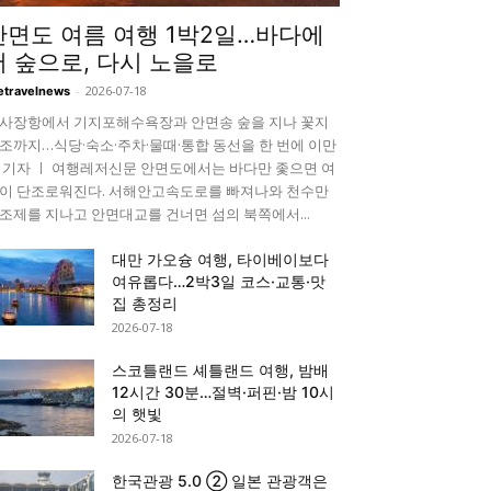
안면도 여름 여행 1박2일…바다에
서 숲으로, 다시 노을로
-
2026-07-18
etravelnews
사장항에서 기지포해수욕장과 안면송 숲을 지나 꽃지
조까지…식당·숙소·주차·물때·통합 동선을 한 번에 이만
 기자 ㅣ 여행레저신문 안면도에서는 바다만 좇으면 여
이 단조로워진다. 서해안고속도로를 빠져나와 천수만
조제를 지나고 안면대교를 건너면 섬의 북쪽에서...
대만 가오슝 여행, 타이베이보다
여유롭다…2박3일 코스·교통·맛
집 총정리
2026-07-18
스코틀랜드 셰틀랜드 여행, 밤배
12시간 30분…절벽·퍼핀·밤 10시
의 햇빛
2026-07-18
한국관광 5.0 ② 일본 관광객은