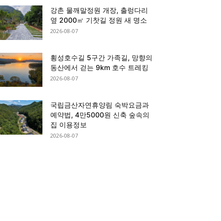
강촌 물깨말정원 개장, 출렁다리
옆 2000㎡ 기찻길 정원 새 명소
2026-08-07
횡성호수길 5구간 가족길, 망향의
동산에서 걷는 9km 호수 트레킹
2026-08-07
국립금산자연휴양림 숙박요금과
예약법, 4만5000원 신축 숲속의
집 이용정보
2026-08-07