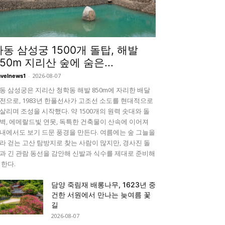
하동 삼성궁 1500개 돌탑, 해발
850m 지리산 숲에 숨은...
-
2026-08-07
avelnews1
동 삼성궁은 지리산 청학동 해발 850m에 자리한 배달
전으로, 1983년 한풀선사가 고조선 소도를 현대적으로
살리며 조성을 시작했다. 약 1500개의 원력 솟대와 돌
벽, 에메랄드빛 연못, 독특한 건축물이 산속에 이어져
내에서도 보기 드문 풍경을 만든다. 여름에는 숲 그늘을
라 걷는 고산 탐방지로 찾는 사람이 많지만, 경사진 돌
과 긴 관람 동선을 감안해 신발과 식수를 제대로 준비해
 한다.
담양 죽림재 배롱나무, 1623년 중
건한 서원에서 만나는 늦여름 꽃
길
2026-08-07