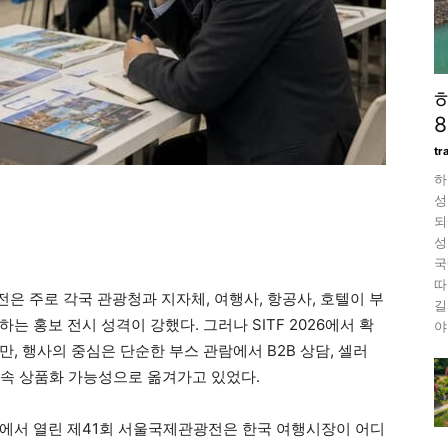
tr
하
성
되
성
국
따
은 주로 각국 관광청과 지자체, 여행사, 항공사, 호텔이 부
길
 홍보 전시 성격이 강했다. 그러나 SITF 2026에서 확
야
, 행사의 중심은 단순한 부스 관람에서 B2B 상담, 셀러
 후속 상품화 가능성으로 옮겨가고 있었다.
C홀에서 열린 제41회 서울국제관광전은 한국 여행시장이 어디