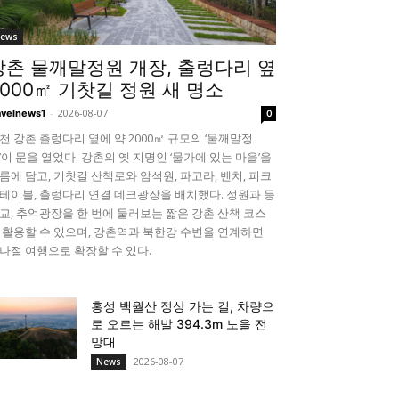
ews
강촌 물깨말정원 개장, 출렁다리 옆
2000㎡ 기찻길 정원 새 명소
-
2026-08-07
avelnews1
0
천 강촌 출렁다리 옆에 약 2000㎡ 규모의 ‘물깨말정
’이 문을 열었다. 강촌의 옛 지명인 ‘물가에 있는 마을’을
름에 담고, 기찻길 산책로와 암석원, 파고라, 벤치, 피크
테이블, 출렁다리 연결 데크광장을 배치했다. 정원과 등
교, 추억광장을 한 번에 둘러보는 짧은 강촌 산책 코스
 활용할 수 있으며, 강촌역과 북한강 수변을 연계하면
나절 여행으로 확장할 수 있다.
홍성 백월산 정상 가는 길, 차량으
로 오르는 해발 394.3m 노을 전
망대
2026-08-07
News