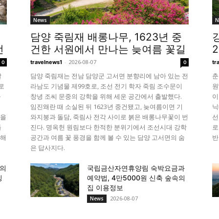
News
N
담양 죽림재 배롱나무, 1623년 중
전
건한 서원에서 만나는 늦여름 꽃길
-
2026-08-07
travelnews1
tr
0
0
달
담양 죽림재는 전남 담양군 고서면 분향리에 남아 있는 전
춘
로
라남도 기념물 제99호로, 조선 전기 학자 죽림 조수문이
원
돌
창녕 조씨 문중의 강학을 위해 세운 공간에서 출발했다.
이
임진왜란 때 소실된 뒤 1623년 중건됐고, 늦여름이면 기
닉
늘을
와지붕과 돌담, 죽림사 전각 사이로 붉은 배롱나무꽃이 번
선
돌
진다. 명옥헌 원림보다 한적한 분위기에서 조선시대 강학
로
비해
공간과 여름 꽃 풍경을 함께 볼 수 있는 담양 고서면의 숨
반
은 답사지다.
향의
국립금산자연휴양림 숙박요금과
킹
예약법, 4만5000원 신축 숲속의
집 이용정보
2026-08-07
News