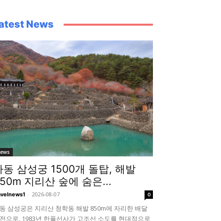
atest News
ews
하동 삼성궁 1500개 돌탑, 해발
850m 지리산 숲에 숨은...
-
2026-08-07
avelnews1
0
동 삼성궁은 지리산 청학동 해발 850m에 자리한 배달
전으로, 1983년 한풀선사가 고조선 소도를 현대적으로