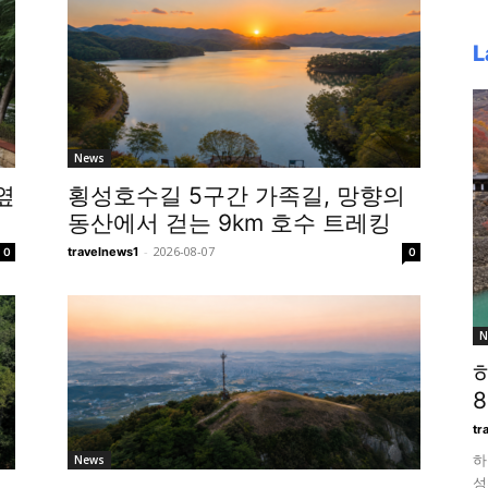
L
News
옆
횡성호수길 5구간 가족길, 망향의
동산에서 걷는 9km 호수 트레킹
-
2026-08-07
travelnews1
0
0
N
tr
하
News
성