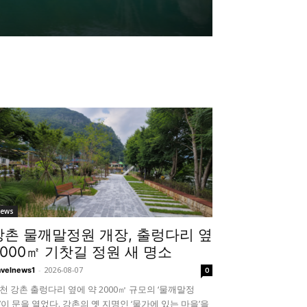
ews
강촌 물깨말정원 개장, 출렁다리 옆
2000㎡ 기찻길 정원 새 명소
-
2026-08-07
avelnews1
0
천 강촌 출렁다리 옆에 약 2000㎡ 규모의 ‘물깨말정
’이 문을 열었다. 강촌의 옛 지명인 ‘물가에 있는 마을’을