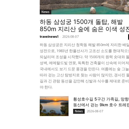
News
하동 삼성궁 1500개 돌탑, 해발
850m 지리산 숲에 숨은 이색 성
-
2026-08-07
travelnews1
하동 삼성궁은 지리산 청학동 해발 850m에 자리한 배
성전으로, 1983년 한풀선사가 고조선 소도를 현대적으
되살리며 조성을 시작했다. 약 1500개의 원력 솟대와 
성벽, 에메랄드빛 연못, 독특한 건축물이 산속에 이어져
국내에서도 보기 드문 풍경을 만든다. 여름에는 숲 그
따라 걷는 고산 탐방지로 찾는 사람이 많지만, 경사진 
길과 긴 관람 동선을 감안해 신발과 식수를 제대로 준
야 한다.
횡성호수길 5구간 가족길, 망
동산에서 걷는 9km 호수 트레
2026-08-07
News