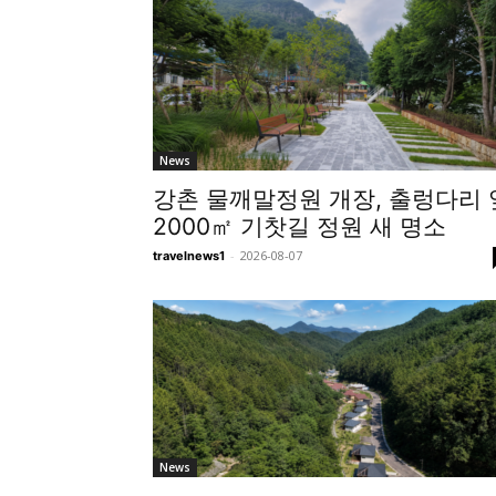
News
강촌 물깨말정원 개장, 출렁다리 
2000㎡ 기찻길 정원 새 명소
-
2026-08-07
travelnews1
News