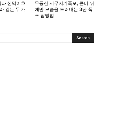
길과 산막이호
무등산 시무지기폭포, 큰비 뒤
라 걷는 두 개
에만 모습을 드러내는 3단 폭
포 탐방법