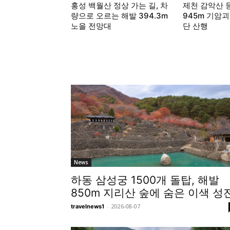
홍성 백월산 정상 가는 길, 차
제천 감악산 
량으로 오르는 해발 394.3m
945m 기암
노을 전망대
단 산행
LATEST ARTICLES
News
하동 삼성궁 1500개 돌탑, 해발
850m 지리산 숲에 숨은 이색 성
-
2026-08-07
travelnews1