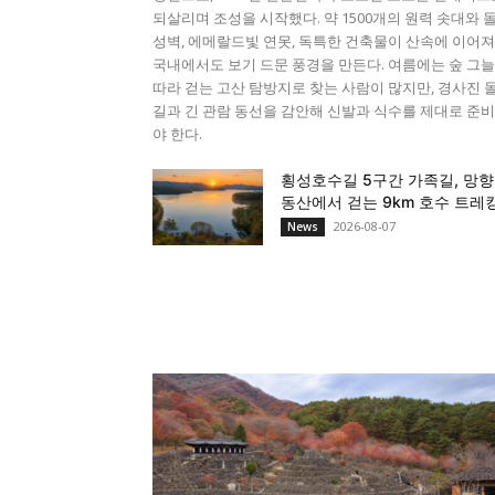
되살리며 조성을 시작했다. 약 1500개의 원력 솟대와 
성벽, 에메랄드빛 연못, 독특한 건축물이 산속에 이어져
국내에서도 보기 드문 풍경을 만든다. 여름에는 숲 그
따라 걷는 고산 탐방지로 찾는 사람이 많지만, 경사진 
길과 긴 관람 동선을 감안해 신발과 식수를 제대로 준
야 한다.
횡성호수길 5구간 가족길, 망
동산에서 걷는 9km 호수 트레
2026-08-07
News
정치 경제 사회