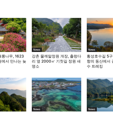
News
News
롱나무, 1623
강촌 물깨말정원 개장, 출렁다
횡성호수길 5구
원에서 만나는 늦
리 옆 2000㎡ 기찻길 정원 새
향의 동산에서 걷
명소
수 트레킹
News
News