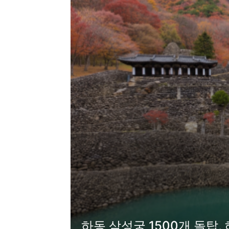
하동 삼성궁 1500개 돌탑,