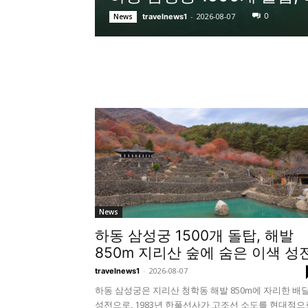
-
2026-08-07
0
News
travelnews1
트래블라이프 주요뉴스
News
하동 삼성궁 1500개 돌탑, 해발
850m 지리산 숲에 숨은 이색 성
-
2026-08-07
travelnews1
하동 삼성궁은 지리산 청학동 해발 850m에 자리한 배
성전으로, 1983년 한풀선사가 고조선 소도를 현대적으