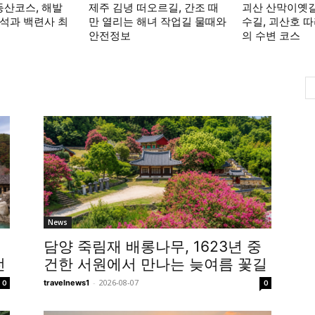
등산코스, 해발
제주 김녕 떠오르길, 간조 때
괴산 산막이옛
괴석과 백련사 최
만 열리는 해녀 작업길 물때와
수길, 괴산호 따
안전정보
의 수변 코스
News
담양 죽림재 배롱나무, 1623년 중
전
건한 서원에서 만나는 늦여름 꽃길
-
2026-08-07
travelnews1
0
0