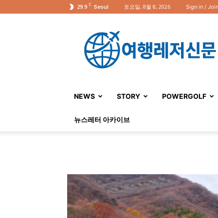
C
29.9
토요일, 8월 8, 2026
Sign in / Joi
Seoul
여
행
레
저
신
문
NEWS
STORY
POWERGOLF
뉴스레터 아카이브
트래블라이프