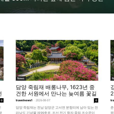
News
N
담양 죽림재 배롱나무, 1623년 중
전
건한 서원에서 만나는 늦여름 꽃길
-
2026-08-07
travelnews1
tr
0
0
달
담양 죽림재는 전남 담양군 고서면 분향리에 남아 있는 전
춘
로
라남도 기념물 제99호로, 조선 전기 학자 죽림 조수문이
원