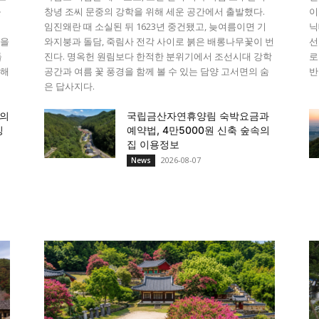
돌
창녕 조씨 문중의 강학을 위해 세운 공간에서 출발했다.
이
임진왜란 때 소실된 뒤 1623년 중건됐고, 늦여름이면 기
닉
늘을
와지붕과 돌담, 죽림사 전각 사이로 붉은 배롱나무꽃이 번
선
돌
진다. 명옥헌 원림보다 한적한 분위기에서 조선시대 강학
로
비해
공간과 여름 꽃 풍경을 함께 볼 수 있는 담양 고서면의 숨
반
은 답사지다.
향의
국립금산자연휴양림 숙박요금과
킹
예약법, 4만5000원 신축 숲속의
집 이용정보
2026-08-07
News