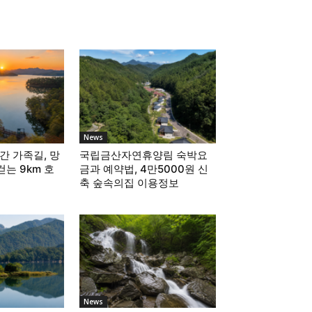
News
간 가족길, 망
국립금산자연휴양림 숙박요
는 9km 호
금과 예약법, 4만5000원 신
축 숲속의집 이용정보
News