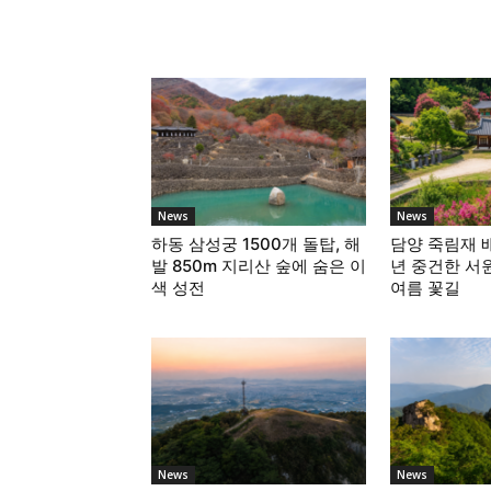
연예 스포츠
News
News
하동 삼성궁 1500개 돌탑, 해
담양 죽림재 배
발 850m 지리산 숲에 숨은 이
년 중건한 서
색 성전
여름 꽃길
News
News