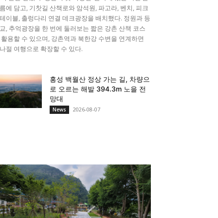
름에 담고, 기찻길 산책로와 암석원, 파고라, 벤치, 피크
테이블, 출렁다리 연결 데크광장을 배치했다. 정원과 등
교, 추억광장을 한 번에 둘러보는 짧은 강촌 산책 코스
 활용할 수 있으며, 강촌역과 북한강 수변을 연계하면
나절 여행으로 확장할 수 있다.
홍성 백월산 정상 가는 길, 차량으
로 오르는 해발 394.3m 노을 전
망대
2026-08-07
News