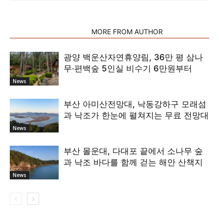
RELATED ARTICLES
MORE FROM AUTHOR
광양 백운산자연휴양림, 36만 평 삼나
무·편백숲 5인실 비수기 6만원부터
News
부산 아미산전망대, 낙동강하구 모래섬
과 낙조가 한눈에 펼쳐지는 무료 전망대
News
부산 몰운대, 다대포 끝에서 소나무 숲
과 낙조 바다를 함께 걷는 해안 산책지
News