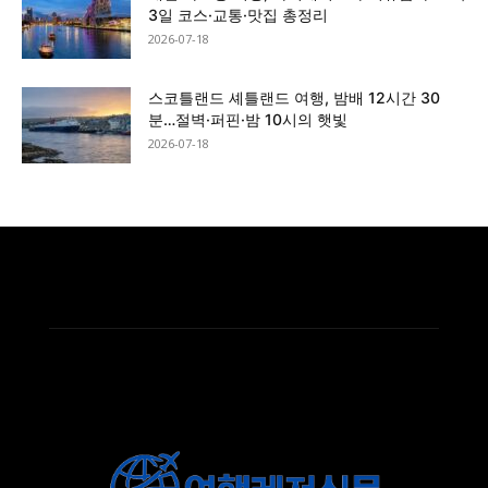
3일 코스·교통·맛집 총정리
2026-07-18
스코틀랜드 셰틀랜드 여행, 밤배 12시간 30
분…절벽·퍼핀·밤 10시의 햇빛
2026-07-18