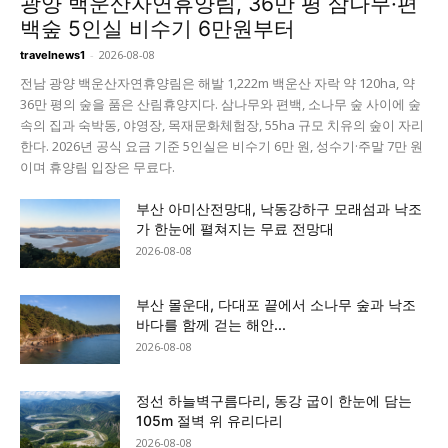
광양 백운산자연휴양림, 36만 평 삼나무·편
백숲 5인실 비수기 6만원부터
-
2026-08-08
travelnews1
전남 광양 백운산자연휴양림은 해발 1,222m 백운산 자락 약 120ha, 약
36만 평의 숲을 품은 산림휴양지다. 삼나무와 편백, 소나무 숲 사이에 숲
속의 집과 숙박동, 야영장, 목재문화체험장, 55ha 규모 치유의 숲이 자리
한다. 2026년 공식 요금 기준 5인실은 비수기 6만 원, 성수기·주말 7만 원
이며 휴양림 입장은 무료다.
부산 아미산전망대, 낙동강하구 모래섬과 낙조
가 한눈에 펼쳐지는 무료 전망대
2026-08-08
부산 몰운대, 다대포 끝에서 소나무 숲과 낙조
바다를 함께 걷는 해안...
2026-08-08
정선 하늘벽구름다리, 동강 굽이 한눈에 담는
105m 절벽 위 유리다리
2026-08-08