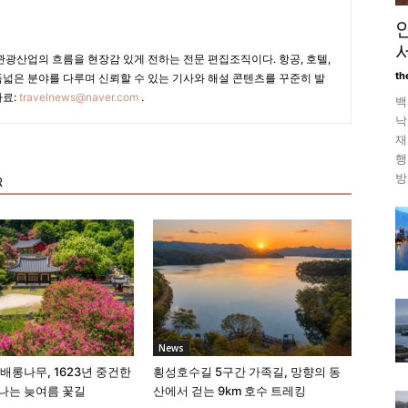
광산업의 흐름을 현장감 있게 전하는 전문 편집조직이다. 항공, 호텔,
th
폭넓은 분야를 다루며 신뢰할 수 있는 기사와 해설 콘텐츠를 꾸준히 발
자료:
travelnews@naver.com
.
백
낙
재
행
방
R
News
배롱나무, 1623년 중건한
횡성호수길 5구간 가족길, 망향의 동
나는 늦여름 꽃길
산에서 걷는 9km 호수 트레킹