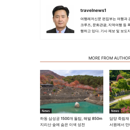
travelnews1
여행레저신문 편집부는 여행과 관
크루즈, 문화관광, 지역여행 등 
행하고 있다. 기사 제보 및 보도
RELATED ARTICLES
MORE FROM AUTHO
News
News
하동 삼성궁 1500개 돌탑, 해발 850m
담양 죽림재 
지리산 숲에 숨은 이색 성전
서원에서 만