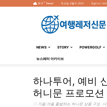
C
31.5
토요일, 8월 8, 2026
Sign in / Joi
Seoul
여
행
레
저
신
문
NEWS
STORY
POWERGOLF
뉴스레터 아카이브
하나투어, 예비 신
허니문 프로모션
◇ 가을/겨울 출발하는 허니문 상품 구성…다