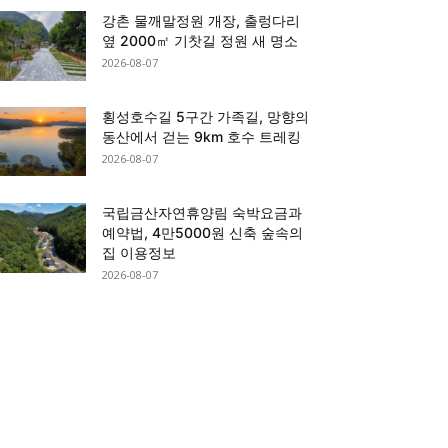
강촌 물깨말정원 개장, 출렁다리
옆 2000㎡ 기찻길 정원 새 명소
2026-08-07
횡성호수길 5구간 가족길, 망향의
동산에서 걷는 9km 호수 트레킹
2026-08-07
국립금산자연휴양림 숙박요금과
예약법, 4만5000원 신축 숲속의
집 이용정보
2026-08-07