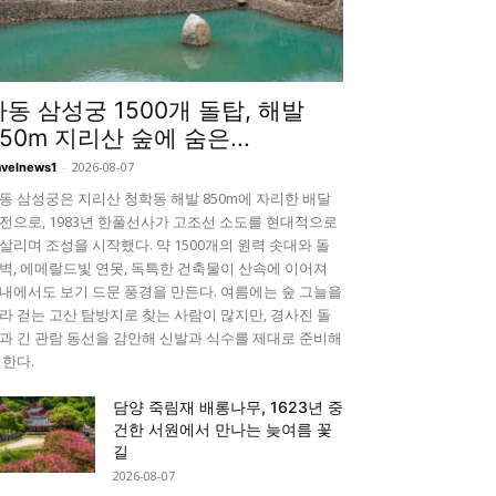
하동 삼성궁 1500개 돌탑, 해발
850m 지리산 숲에 숨은...
-
2026-08-07
avelnews1
동 삼성궁은 지리산 청학동 해발 850m에 자리한 배달
전으로, 1983년 한풀선사가 고조선 소도를 현대적으로
살리며 조성을 시작했다. 약 1500개의 원력 솟대와 돌
벽, 에메랄드빛 연못, 독특한 건축물이 산속에 이어져
내에서도 보기 드문 풍경을 만든다. 여름에는 숲 그늘을
라 걷는 고산 탐방지로 찾는 사람이 많지만, 경사진 돌
과 긴 관람 동선을 감안해 신발과 식수를 제대로 준비해
 한다.
담양 죽림재 배롱나무, 1623년 중
건한 서원에서 만나는 늦여름 꽃
길
2026-08-07