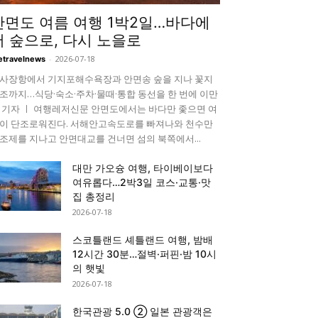
안면도 여름 여행 1박2일…바다에
서 숲으로, 다시 노을로
-
2026-07-18
etravelnews
사장항에서 기지포해수욕장과 안면송 숲을 지나 꽃지
조까지…식당·숙소·주차·물때·통합 동선을 한 번에 이만
 기자 ㅣ 여행레저신문 안면도에서는 바다만 좇으면 여
이 단조로워진다. 서해안고속도로를 빠져나와 천수만
조제를 지나고 안면대교를 건너면 섬의 북쪽에서...
대만 가오슝 여행, 타이베이보다
여유롭다…2박3일 코스·교통·맛
집 총정리
2026-07-18
스코틀랜드 셰틀랜드 여행, 밤배
12시간 30분…절벽·퍼핀·밤 10시
의 햇빛
2026-07-18
한국관광 5.0 ② 일본 관광객은