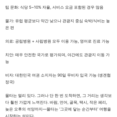
팁 문화: 식당 5~10% 자율, 서비스 요금 포함된 경우 많음
물가: 유럽 평균보다 약간 낮으나 관광지 중심 숙박/식비는 높
은 편
의료: 공립병원 + 사립병원 모두 이용 가능, 영어로 진료 가능
치안: 매우 안전한 국가로 평가되며, 야간에도 관광지 이동 가
능
비자: 대한민국 여권 소지자는 90일 무비자 입국 가능 (셍겐협
정국)
몰타는 멀리 있다. 그러나 단 한 번 도착하면, 그 거리는 생각보
다 훨씬 가깝게 느껴진다. 바람, 언어, 골목, 택시, 작은 페리,
늦은 오후의 석양까지—몰타는 ‘그곳에 닿는 순간부터’ 여행을
시작하는 섬이다.