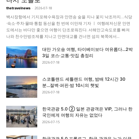
-
2026-07-18
thetravelnews
백사장항에서 기지포해수욕장과 안면송 숲을 지나 꽃지 낙조까지…식당
·숙소·주차·물때·통합 동선을 한 번에 이만재 기자 ㅣ 여행레저신문 안면
도에서는 바다만 좇으면 여행이 단조로워진다. 서해안고속도로를 빠져
나와 천수만방조제를 지나고 안면대교를 건너면 섬의 북쪽에서...
대만 가오슝 여행, 타이베이보다 여유롭다…2박
3일 코스·교통·맛집 총정리
2026-07-18
스코틀랜드 셰틀랜드 여행, 밤배 12시간 30
분…절벽·퍼핀·밤 10시의 햇빛
2026-07-18
한국관광 5.0 ② 일본 관광객은 VIP, 그러나 한
국인에게 여행의 자유는 없었다
2026-07-15
한국관광 5.0 프롤로그, 한국 관광은 누가 이끌