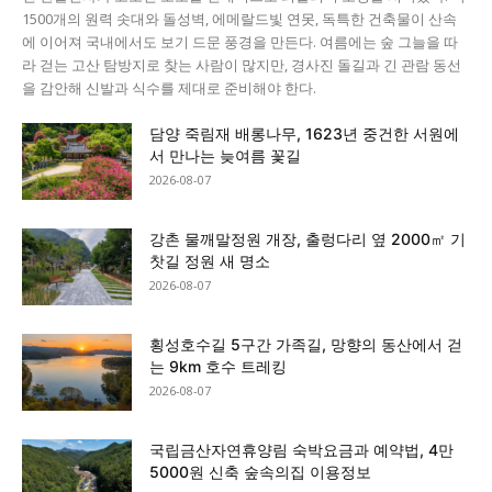
1500개의 원력 솟대와 돌성벽, 에메랄드빛 연못, 독특한 건축물이 산속
에 이어져 국내에서도 보기 드문 풍경을 만든다. 여름에는 숲 그늘을 따
라 걷는 고산 탐방지로 찾는 사람이 많지만, 경사진 돌길과 긴 관람 동선
을 감안해 신발과 식수를 제대로 준비해야 한다.
담양 죽림재 배롱나무, 1623년 중건한 서원에
서 만나는 늦여름 꽃길
2026-08-07
강촌 물깨말정원 개장, 출렁다리 옆 2000㎡ 기
찻길 정원 새 명소
2026-08-07
횡성호수길 5구간 가족길, 망향의 동산에서 걷
는 9km 호수 트레킹
2026-08-07
국립금산자연휴양림 숙박요금과 예약법, 4만
5000원 신축 숲속의집 이용정보