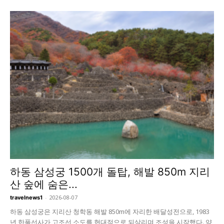
하동 삼성궁 1500개 돌탑, 해발 850m 지리
산 숲에 숨은...
-
2026-08-07
travelnews1
하동 삼성궁은 지리산 청학동 해발 850m에 자리한 배달성전으로, 1983
년 한풀선사가 고조선 소도를 현대적으로 되살리며 조성을 시작했다. 약