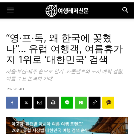
“영·프·독, 왜 한국에 꽂혔
나”… 유럽 여행객, 여름휴가
지 1위로 ‘대한민국’ 검색
서울·부산·제주 순으로 인기…K-콘텐츠와 도시 매력 결합,
여름 수요 본격화 기대
2025-06-03