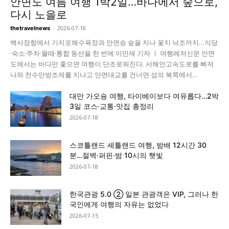
안면도 여름 여행 1박2일…바다에서 숲으로,
다시 노을로
-
2026-07-18
thetravelnews
백사장항에서 기지포해수욕장과 안면송 숲을 지나 꽃지 낙조까지…식당
·숙소·주차·물때·통합 동선을 한 번에 이만재 기자 ㅣ 여행레저신문 안면
도에서는 바다만 좇으면 여행이 단조로워진다. 서해안고속도로를 빠져
나와 천수만방조제를 지나고 안면대교를 건너면 섬의 북쪽에서...
대만 가오슝 여행, 타이베이보다 여유롭다…2박
3일 코스·교통·맛집 총정리
2026-07-18
스코틀랜드 셰틀랜드 여행, 밤배 12시간 30
분…절벽·퍼핀·밤 10시의 햇빛
2026-07-18
한국관광 5.0 ② 일본 관광객은 VIP, 그러나 한
국인에게 여행의 자유는 없었다
2026-07-15