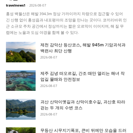
-
2026-08-07
travelnews1
홍성 백월산은 해발 394.3m 정상 가까이까지 차량으로 접근할 수 있어
긴 산행 없이 홍성읍과 내포평야의 조망을 만나는 곳이다. 코끼리바위 인
근 소규모 주차 공간에서 정상까지는 짧은 오르막이 이어지며, 해 질 무
렵에는 노을과 도심 야경을 함께 볼 수 있다.
제천 감악산 등산코스, 해발 945m 기암괴석과
백련사 최단 산행
2026-08-07
제주 김녕 떠오르길, 간조 때만 열리는 해녀 작
업길 물때와 안전정보
2026-08-07
괴산 산막이옛길과 산막이호수길, 괴산호 따라
걷는 두 개의 수변 코스
2026-08-07
무등산 시무지기폭포, 큰비 뒤에만 모습을 드러