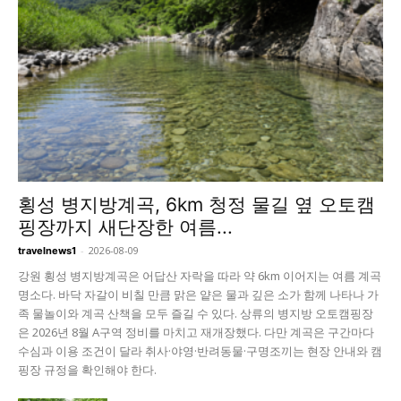
횡성 병지방계곡, 6km 청정 물길 옆 오토캠
핑장까지 새단장한 여름...
-
2026-08-09
travelnews1
강원 횡성 병지방계곡은 어답산 자락을 따라 약 6km 이어지는 여름 계곡
명소다. 바닥 자갈이 비칠 만큼 맑은 얕은 물과 깊은 소가 함께 나타나 가
족 물놀이와 계곡 산책을 모두 즐길 수 있다. 상류의 병지방 오토캠핑장
은 2026년 8월 A구역 정비를 마치고 재개장했다. 다만 계곡은 구간마다
수심과 이용 조건이 달라 취사·야영·반려동물·구명조끼는 현장 안내와 캠
핑장 규정을 확인해야 한다.