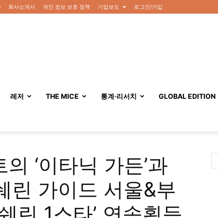
n
회사소개서
개인 정보 보호 정책
기업보도
로그인/가입
레저
THE MICE
통계·리서치
GLOBAL EDITION
의 ‘이타닉 가든’과
미쉐린 가이드 서울&부
‘미쉐린 1스타’ 연속획득