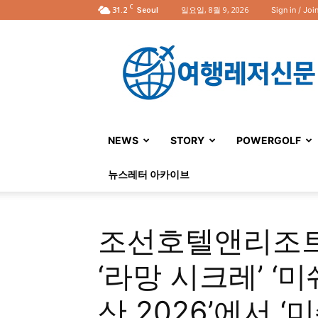
C
31.2
일요일, 8월 9, 2026
Sign in / Joi
Seoul
여
행
레
저
신
문
NEWS
STORY
POWERGOLF
뉴스레터 아카이브
조선호텔앤리조트
‘라망 시크레’ ‘
산 2026’에서 