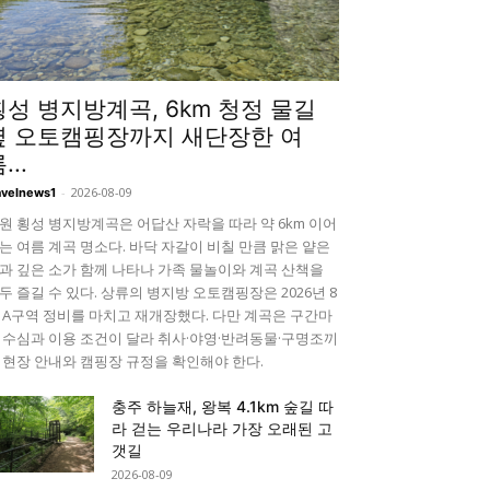
횡성 병지방계곡, 6km 청정 물길
옆 오토캠핑장까지 새단장한 여
...
-
2026-08-09
avelnews1
원 횡성 병지방계곡은 어답산 자락을 따라 약 6km 이어
는 여름 계곡 명소다. 바닥 자갈이 비칠 만큼 맑은 얕은
과 깊은 소가 함께 나타나 가족 물놀이와 계곡 산책을
두 즐길 수 있다. 상류의 병지방 오토캠핑장은 2026년 8
 A구역 정비를 마치고 재개장했다. 다만 계곡은 구간마
 수심과 이용 조건이 달라 취사·야영·반려동물·구명조끼
 현장 안내와 캠핑장 규정을 확인해야 한다.
충주 하늘재, 왕복 4.1km 숲길 따
라 걷는 우리나라 가장 오래된 고
갯길
2026-08-09