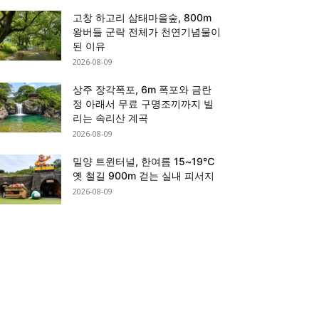
고창 하고리 삼태마을숲, 800m
왕버들 군락 전체가 천연기념물이
된 이유
2026-08-09
상주 장각폭포, 6m 폭포와 금란
정 아래서 무료 구명조끼까지 빌
리는 속리산 계곡
2026-08-09
밀양 트윈터널, 한여름 15~19℃
옛 철길 900m 걷는 실내 피서지
2026-08-09