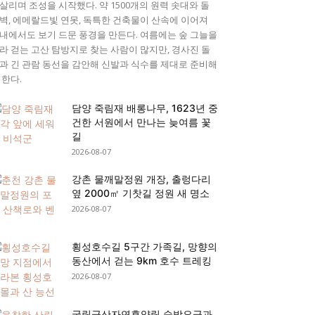
살리며 조성을 시작했다. 약 1500개의 원력 솟대와 돌
벽, 에메랄드빛 연못, 독특한 건축물이 산속에 이어져
내에서도 보기 드문 풍경을 만든다. 여름에는 숲 그늘을
라 걷는 고산 탐방지로 찾는 사람이 많지만, 경사진 돌
과 긴 관람 동선을 감안해 신발과 식수를 제대로 준비해
 한다.
담양 죽림재 배롱나무, 1623년 중
건한 서원에서 만나는 늦여름 꽃
길
2026-08-07
강촌 물깨말정원 개장, 출렁다리
옆 2000㎡ 기찻길 정원 새 명소
2026-08-07
횡성호수길 5구간 가족길, 망향의
동산에서 걷는 9km 호수 트레킹
2026-08-07
국립금산자연휴양림 숙박요금과