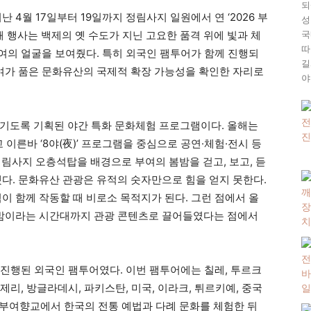
되
 4월 17일부터 19일까지 정림사지 일원에서 연 ‘2026 부
성
국
해 행사는 백제의 옛 수도가 지닌 고요한 품격 위에 빛과 체
따
부여의 얼굴을 보여줬다. 특히 외국인 팸투어가 함께 진행되
길
부여가 품은 문화유산의 국제적 확장 가능성을 확인한 자리로
야
기도록 기획된 야간 특화 문화체험 프로그램이다. 올해는
 이른바 ‘8야(夜)’ 프로그램을 중심으로 공연·체험·전시 등
정림사지 오층석탑을 배경으로 부여의 봄밤을 걷고, 보고, 듣
했다. 문화유산 관광은 유적의 숫자만으로 힘을 얻지 못한다.
이 함께 작동할 때 비로소 목적지가 된다. 그런 점에서 올
 밤이라는 시간대까지 관광 콘텐츠로 끌어들였다는 점에서
간 진행된 외국인 팸투어였다. 이번 팸투어에는 칠레, 투르크
알제리, 방글라데시, 파키스탄, 미국, 이라크, 튀르키예, 중국
날 부여향교에서 한국의 전통 예법과 다례 문화를 체험한 뒤