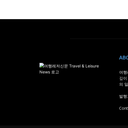
AB
여행
깊이
의 
발행처
Cont