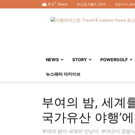
C
31.5
토요일, 8월 8, 2026
Sign in / Joi
Seoul
여
행
레
저
신
문
NEWS
STORY
POWERGOLF
뉴스레터 아카이브
부여의 밤, 세계를
국가유산 야행’에
부여의 밤이 세계와 만났다. 부여군이 정림사지