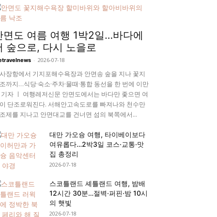
안면도 여름 여행 1박2일…바다에
서 숲으로, 다시 노을로
-
2026-07-18
etravelnews
사장항에서 기지포해수욕장과 안면송 숲을 지나 꽃지
조까지…식당·숙소·주차·물때·통합 동선을 한 번에 이만
 기자 ㅣ 여행레저신문 안면도에서는 바다만 좇으면 여
이 단조로워진다. 서해안고속도로를 빠져나와 천수만
조제를 지나고 안면대교를 건너면 섬의 북쪽에서...
대만 가오슝 여행, 타이베이보다
여유롭다…2박3일 코스·교통·맛
집 총정리
2026-07-18
스코틀랜드 셰틀랜드 여행, 밤배
12시간 30분…절벽·퍼핀·밤 10시
의 햇빛
2026-07-18