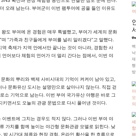
SNS 확산과 현장 체험형 동선으로 연결한 점도 눈에 띈다.
더 오래 남는다. 부여군이 이번 팸투어에 공을 들인 이유도
 왕도 부여에 온 경험은 매우 특별했고, 부여가 세계의 문화
th
”며 “가족과 친구들에게 부여를 널리 알리겠다”고 말했다.
백
지역 축제가 지역 안에서만 끝나는 것이 아니라, 경험한 사
낙
 언어보다 체험의 언어가 더 멀리 간다는 점에서, 이번 야
재
행
방
 문화의 뿌리와 백제 사비시대의 기억이 켜켜이 남아 있고,
그러나 문화유산 도시는 설명만으로 살아나지 않는다. 직접 걷
 비로소 기억으로 남는다. 이번 부여 국가유산 야행은 바로 그
 지키면서도 오늘의 관광 문법으로 다시 풀어낸 것이다.
 이벤트에 그치는 경우도 적지 않다. 그러나 이번 부여 야
류 가치를 함께 높이는 야간형 문화관광 모델로 읽힌다. 낮
, 밤 시간대 체류와 현장 경험, 온라인 확산을 한 흐름으로