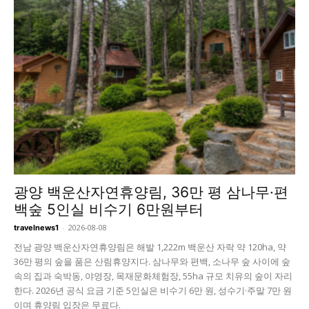
광양 백운산자연휴양림, 36만 평 삼나무·편
백숲 5인실 비수기 6만원부터
-
2026-08-08
travelnews1
전남 광양 백운산자연휴양림은 해발 1,222m 백운산 자락 약 120ha, 약
36만 평의 숲을 품은 산림휴양지다. 삼나무와 편백, 소나무 숲 사이에 숲
속의 집과 숙박동, 야영장, 목재문화체험장, 55ha 규모 치유의 숲이 자리
한다. 2026년 공식 요금 기준 5인실은 비수기 6만 원, 성수기·주말 7만 원
이며 휴양림 입장은 무료다.