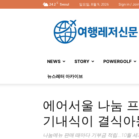
C
24.2
일요일, 8월 9, 2026
Sign in / Joi
Seoul
여
행
레
저
신
문
NEWS
STORY
POWERGOLF
뉴스레터 아카이브
에어서울 나눔 프
기내식이 결식아
나눔메뉴 판매 때마다 기부금 적립…10월 세