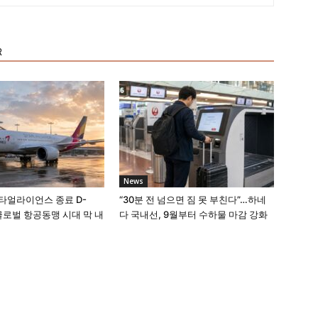
R
News
타얼라이언스 종료 D-
“30분 전 넘으면 짐 못 부친다”…하네
 글로벌 항공동맹 시대 막 내
다 국내선, 9월부터 수하물 마감 강화