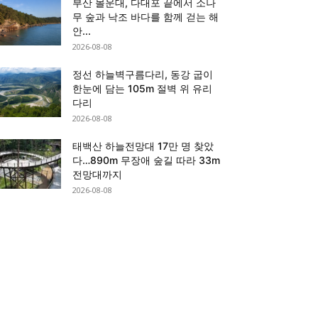
부산 몰운대, 다대포 끝에서 소나
무 숲과 낙조 바다를 함께 걷는 해
안...
2026-08-08
정선 하늘벽구름다리, 동강 굽이
한눈에 담는 105m 절벽 위 유리
다리
2026-08-08
태백산 하늘전망대 17만 명 찾았
다…890m 무장애 숲길 따라 33m
전망대까지
2026-08-08