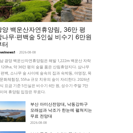
광양 백운산자연휴양림, 36만 평
삼나무·편백숲 5인실 비수기 6만원
부터
-
2026-08-08
avelnews1
남 광양 백운산자연휴양림은 해발 1,222m 백운산 자락
 120ha, 약 36만 평의 숲을 품은 산림휴양지다. 삼나무
 편백, 소나무 숲 사이에 숲속의 집과 숙박동, 야영장, 목
문화체험장, 55ha 규모 치유의 숲이 자리한다. 2026년
식 요금 기준 5인실은 비수기 6만 원, 성수기·주말 7만
이며 휴양림 입장은 무료다.
부산 아미산전망대, 낙동강하구
모래섬과 낙조가 한눈에 펼쳐지는
무료 전망대
2026-08-08