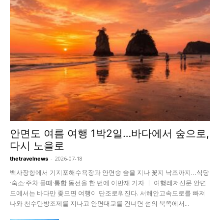
안면도 여름 여행 1박2일…바다에서 숲으로,
다시 노을로
-
2026-07-18
thetravelnews
백사장항에서 기지포해수욕장과 안면송 숲을 지나 꽃지 낙조까지…식당
·숙소·주차·물때·통합 동선을 한 번에 이만재 기자 ㅣ 여행레저신문 안면
도에서는 바다만 좇으면 여행이 단조로워진다. 서해안고속도로를 빠져
나와 천수만방조제를 지나고 안면대교를 건너면 섬의 북쪽에서...