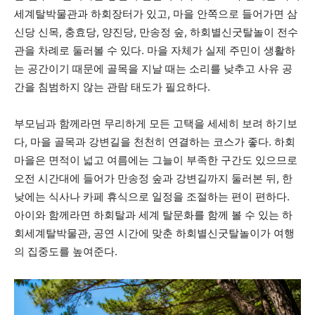
세계탈박물관과 하회장터가 있고, 마을 안쪽으로 들어가면 삼
신당 신목, 충효당, 양진당, 만송정 숲, 하회별신굿탈놀이 전수
관을 차례로 둘러볼 수 있다. 마을 자체가 실제 주민이 생활하
는 공간이기 때문에 골목을 지날 때는 소리를 낮추고 사유 공
간을 침범하지 않는 관람 태도가 필요하다.
부모님과 함께라면 무리하게 모든 고택을 세세히 보려 하기보
다, 마을 골목과 강변길을 천천히 연결하는 코스가 좋다. 하회
마을은 면적이 넓고 여름에는 그늘이 부족한 구간도 있으므로
오전 시간대에 들어가 만송정 숲과 강변길까지 둘러본 뒤, 한
낮에는 식사나 카페 휴식으로 일정을 조절하는 편이 편하다.
아이와 함께라면 하회탈과 세계 탈문화를 함께 볼 수 있는 하
회세계탈박물관, 공연 시간에 맞춘 하회별신굿탈놀이가 여행
의 집중도를 높여준다.