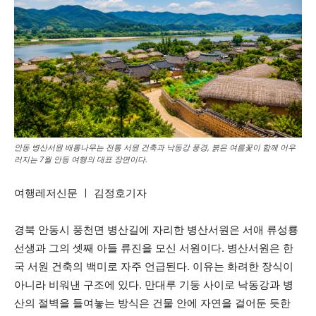
안동 병산서원 배롱나무는 전통 서원 건축과 낙동강 풍경, 붉은 여름꽃이 함께 어우
러지는 7월 안동 여행의 대표 장면이다.
여행레저신문 ㅣ 김정호기자
경북 안동시 풍천면 병산길에 자리한 병산서원은 서애 류성룡
선생과 그의 셋째 아들 류진을 모신 서원이다. 병산서원은 한
국 서원 건축의 백미로 자주 언급된다. 이유는 화려한 장식이
아니라 비워낸 구조에 있다. 만대루 기둥 사이로 낙동강과 병
산의 절벽을 들여놓는 방식은 건물 안에 자연을 걸어둔 듯한