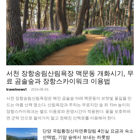
서천 장항송림산림욕장 맥문동 개화시기, 무
료 곰솔숲과 장항스카이워크 이용법
-
2026-08-06
travelnews1
서천 장항송림산림욕장은 해안 곰솔숲 아래 맥문동이 보랏빛 꽃길을 만
드는 여름 산책 명소다. 산림욕장과 주차는 무료지만 숲 위 15m 높이의
장항스카이워크는 별도 이용료와 운영시간이 적용된다. 꽃을 보호하려
면 군락 안으로 들어가지 말고 정해진 산책로를 이용해야 한다.
단양 국립황정산자연휴양림 4인실 요금과 숙소
선택법, 기암 숲에서 보내는 하룻밤