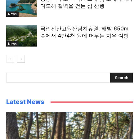
다도해 절벽을 걷는 섬 산행
News
국립진안고원산림치유원, 해발 650m
숲에서 4만4천 원에 머무는 치유 여행
News
Latest News