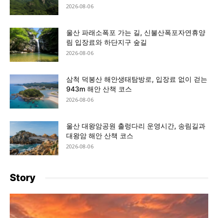
2026-08-06
울산 파래소폭포 가는 길, 신불산폭포자연휴양
림 입장료와 하단지구 숲길
2026-08-06
삼척 덕봉산 해안생태탐방로, 입장료 없이 걷는
943m 해안 산책 코스
2026-08-06
울산 대왕암공원 출렁다리 운영시간, 송림길과
대왕암 해안 산책 코스
2026-08-06
Story