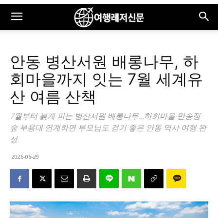
안동 병산서원 배롱나무, 하
회마을까지 잇는 7월 세계유
산 여름 산책
7월부터 붉게 피는 병산서원 배롱나무…하회마을·만송정
숲·부용대 연계하면 부모님도 걷기 좋은 안동 역사 여행 완
성
2026-06-29