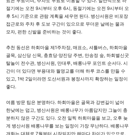
료는 무료이며, 주차도 무료로 이용할 수 있다. 일반적으로 하
절기에는 오전 9시부터 오후 6시, 동절기에는 오전 9시부터 오
후 5시 기준으로 관람 계획을 세우면 된다. 병산서원은 비포장
접근로와 주차 후 도보 구간이 있으므로 무더운 날에는 물과
모자, 편한 신발을 준비하는 것이 좋다.
추천 동선은 하회마을 제1주차장, 매표소, 셔틀버스, 하회마을
골목, 삼신당 신목, 충효당·양진당 주변, 만송정 숲, 하회별신굿
탈놀이 전수관, 병산서원, 만대루, 배롱나무 포인트 순서다. 시
간이 더 있다면 부용대와 월영교를 더해 하루 코스를 만들 수
있고, 1박 2일이라면 도산서원과 봉정사까지 확장하는 일정이
좋다.
여름 방문 팁은 분명하다. 하회마을은 골목과 강변길이 넓어
한낮에는 덥고, 병산서원은 배롱나무가 아름답지만 그늘이 충
분하지 않은 구간도 있다. 오전 일찍 하회마을을 보고, 오후 늦
게 병산서원 배롱나무를 보는 일정이 가장 무난하다. 배롱나무
개화는 대체로 7월부터 시작되지만 해마다 차이가 있으므로,