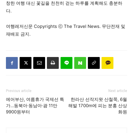
창한 여행 대신 꽃길을 천천히 걷는 하루를 계획해도 충분하
다.
여행레저신문 Copyrights ⓒ The Travel News. 무단전재 및
재배포 금지.
Previous article
Next article
에어부산, 여름휴가 국제선 특
한라산 선작지왓 산철쭉, 6월
가…동북아·동남아·괌 11만
해발 1700m에 피는 분홍 산상
9900원부터
화원