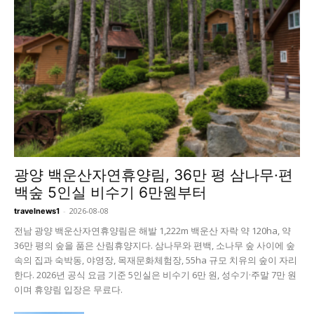
광양 백운산자연휴양림, 36만 평 삼나무·편
백숲 5인실 비수기 6만원부터
-
2026-08-08
travelnews1
전남 광양 백운산자연휴양림은 해발 1,222m 백운산 자락 약 120ha, 약
36만 평의 숲을 품은 산림휴양지다. 삼나무와 편백, 소나무 숲 사이에 숲
속의 집과 숙박동, 야영장, 목재문화체험장, 55ha 규모 치유의 숲이 자리
한다. 2026년 공식 요금 기준 5인실은 비수기 6만 원, 성수기·주말 7만 원
이며 휴양림 입장은 무료다.