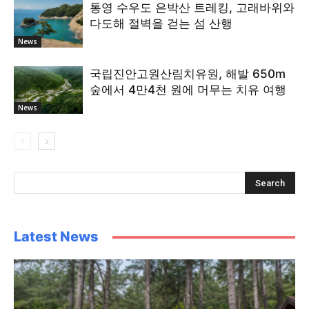
통영 수우도 은박산 트레킹, 고래바위와
다도해 절벽을 걷는 섬 산행
News
국립진안고원산림치유원, 해발 650m
숲에서 4만4천 원에 머무는 치유 여행
News
Latest News