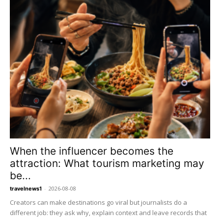
When the influencer becomes the
attraction: What tourism marketing may
be...
-
2026-08-08
travelnews1
Creators can make destinations go viral but journalists do a
different job: they ask why, explain context and leave records that