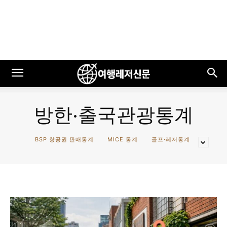
방한·출국관광통계
BSP 항공권 판매통계
MICE 통계
골프·레저통계