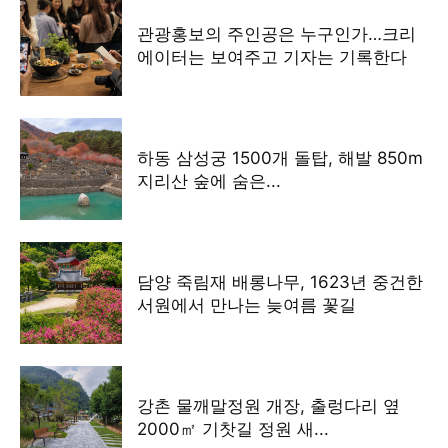
관광홍보의 주인공은 누구인가…크리
에이터는 보여주고 기자는 기록한다
하동 삼성궁 1500개 돌탑, 해발 850m
지리산 숲에 숨은...
담양 죽림재 배롱나무, 1623년 중건한
서원에서 만나는 늦여름 꽃길
강촌 물깨말정원 개장, 출렁다리 옆
2000㎡ 기찻길 정원 새...