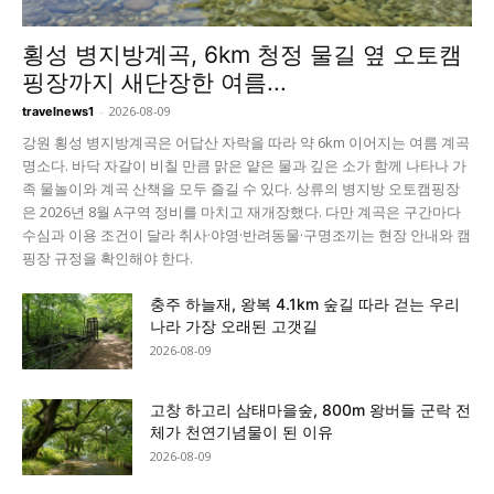
횡성 병지방계곡, 6km 청정 물길 옆 오토캠
핑장까지 새단장한 여름...
-
2026-08-09
travelnews1
강원 횡성 병지방계곡은 어답산 자락을 따라 약 6km 이어지는 여름 계곡
명소다. 바닥 자갈이 비칠 만큼 맑은 얕은 물과 깊은 소가 함께 나타나 가
족 물놀이와 계곡 산책을 모두 즐길 수 있다. 상류의 병지방 오토캠핑장
은 2026년 8월 A구역 정비를 마치고 재개장했다. 다만 계곡은 구간마다
수심과 이용 조건이 달라 취사·야영·반려동물·구명조끼는 현장 안내와 캠
핑장 규정을 확인해야 한다.
충주 하늘재, 왕복 4.1km 숲길 따라 걷는 우리
나라 가장 오래된 고갯길
2026-08-09
고창 하고리 삼태마을숲, 800m 왕버들 군락 전
체가 천연기념물이 된 이유
2026-08-09