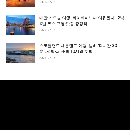
2026-07-18
대만 가오슝 여행, 타이베이보다 여유롭다…2박
3일 코스·교통·맛집 총정리
2026-07-18
스코틀랜드 셰틀랜드 여행, 밤배 12시간 30
분…절벽·퍼핀·밤 10시의 햇빛
2026-07-18