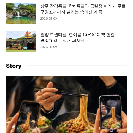
상주 장각폭포, 6m 폭포와 금란정 아래서 무료
구명조끼까지 빌리는 속리산 계곡
2026-08-09
밀양 트윈터널, 한여름 15~19℃ 옛 철길
900m 걷는 실내 피서지
2026-08-09
Story