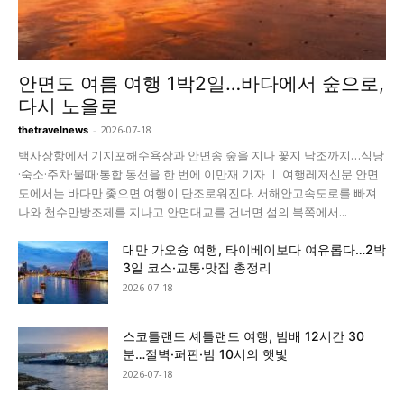
안면도 여름 여행 1박2일…바다에서 숲으로,
다시 노을로
-
2026-07-18
thetravelnews
백사장항에서 기지포해수욕장과 안면송 숲을 지나 꽃지 낙조까지…식당
·숙소·주차·물때·통합 동선을 한 번에 이만재 기자 ㅣ 여행레저신문 안면
도에서는 바다만 좇으면 여행이 단조로워진다. 서해안고속도로를 빠져
나와 천수만방조제를 지나고 안면대교를 건너면 섬의 북쪽에서...
대만 가오슝 여행, 타이베이보다 여유롭다…2박
3일 코스·교통·맛집 총정리
2026-07-18
스코틀랜드 셰틀랜드 여행, 밤배 12시간 30
분…절벽·퍼핀·밤 10시의 햇빛
2026-07-18