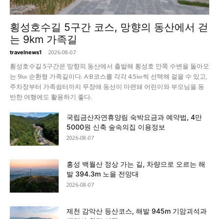
횡성호수길 5구간 코스, 망향의 동산에서 걷
는 9km 가족길
-
2026-08-07
travelnews1
횡성호수길 5구간은 망향의 동산에서 출발해 횡성호 안쪽 수변을 돌아오
는 9㎞ 순환형 가족길이다. A·B코스를 각각 4.5㎞씩 선택해 걸을 수 있고,
주차장부터 가족쉼터까지 무장애 동선이 마련돼 어린이와 부모님을 동
반한 여행에도 활용하기 좋다.
국립금산자연휴양림 숙박요금과 예약법, 4만
5000원 신축 숲속의집 이용정보
2026-08-07
홍성 백월산 정상 가는 길, 차량으로 오르는 해
발 394.3m 노을 전망대
2026-08-07
제천 감악산 등산코스, 해발 945m 기암괴석과