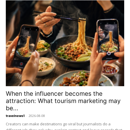
When the influencer becomes the
attraction: What tourism marketing may
be...
-
2026-08-08
travelnews1
Creators can make destinations go viral but journalists do a
different job: they ask why, explain context and leave records that