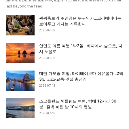
last beyond the feed.
관광홍보의 주인공은 누구인가…크리에이터는
보여주고 기자는 기록한다
2026-08-08
안면도 여름 여행 1박2일…바다에서 숲으로, 다
시 노을로
2026-07-18
대만 가오슝 여행, 타이베이보다 여유롭다…2박
3일 코스·교통·맛집 총정리
2026-07-18
스코틀랜드 셰틀랜드 여행, 밤배 12시간 30
분…절벽·퍼핀·밤 10시의 햇빛
2026-07-18