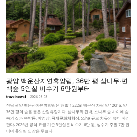
광양 백운산자연휴양림, 36만 평 삼나무·편
백숲 5인실 비수기 6만원부터
-
2026-08-08
travelnews1
전남 광양 백운산자연휴양림은 해발 1,222m 백운산 자락 약 120ha, 약
36만 평의 숲을 품은 산림휴양지다. 삼나무와 편백, 소나무 숲 사이에 숲
속의 집과 숙박동, 야영장, 목재문화체험장, 55ha 규모 치유의 숲이 자리
한다. 2026년 공식 요금 기준 5인실은 비수기 6만 원, 성수기·주말 7만 원
이며 휴양림 입장은 무료다.