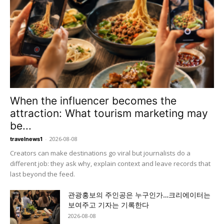
When the influencer becomes the
attraction: What tourism marketing may
be...
-
2026-08-08
travelnews1
Creators can make destinations go viral but journalists do a
different job: they ask why, explain context and leave records that
last beyond the feed.
관광홍보의 주인공은 누구인가…크리에이터는
보여주고 기자는 기록한다
2026-08-08