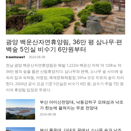
광양 백운산자연휴양림, 36만 평 삼나무·편
백숲 5인실 비수기 6만원부터
-
2026-08-08
travelnews1
전남 광양 백운산자연휴양림은 해발 1,222m 백운산 자락 약 120ha, 약
36만 평의 숲을 품은 산림휴양지다. 삼나무와 편백, 소나무 숲 사이에 숲
속의 집과 숙박동, 야영장, 목재문화체험장, 55ha 규모 치유의 숲이 자리
한다. 2026년 공식 요금 기준 5인실은 비수기 6만 원, 성수기·주말 7만 원
이며 휴양림 입장은 무료다.
부산 아미산전망대, 낙동강하구 모래섬과 낙조
가 한눈에 펼쳐지는 무료 전망대
2026-08-08
부산 몰운대, 다대포 끝에서 소나무 숲과 낙조