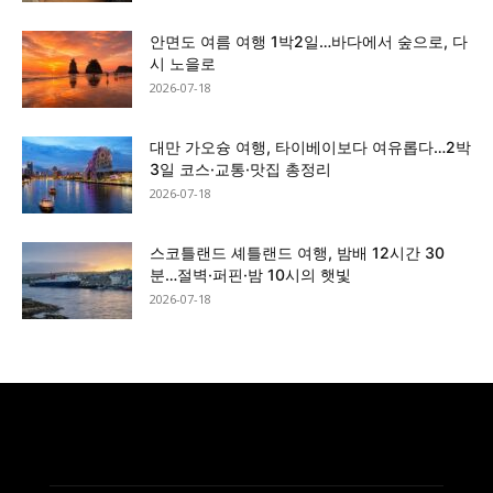
안면도 여름 여행 1박2일…바다에서 숲으로, 다
시 노을로
2026-07-18
대만 가오슝 여행, 타이베이보다 여유롭다…2박
3일 코스·교통·맛집 총정리
2026-07-18
스코틀랜드 셰틀랜드 여행, 밤배 12시간 30
분…절벽·퍼핀·밤 10시의 햇빛
2026-07-18