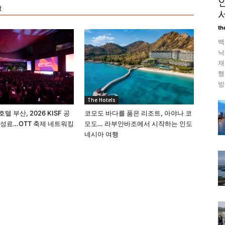
R
th
백
낙
재
행
방
The Hotels
 부산, 2026 KISF 공
코모도 바다를 품은 리조트, 아야나 코
 성료…OTT 축제 네트워킹
모도… 라부안바조에서 시작하는 인도
네시아 여행