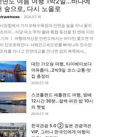
안면도 여름 여행 1박2일…바다에
서 숲으로, 다시 노을로
-
2026-07-18
etravelnews
사장항에서 기지포해수욕장과 안면송 숲을 지나 꽃지
조까지…식당·숙소·주차·물때·통합 동선을 한 번에 이만
 기자 ㅣ 여행레저신문 안면도에서는 바다만 좇으면 여
이 단조로워진다. 서해안고속도로를 빠져나와 천수만
조제를 지나고 안면대교를 건너면 섬의 북쪽에서...
대만 가오슝 여행, 타이베이보다
여유롭다…2박3일 코스·교통·맛
집 총정리
2026-07-18
스코틀랜드 셰틀랜드 여행, 밤배
12시간 30분…절벽·퍼핀·밤 10시
의 햇빛
2026-07-18
한국관광 5.0 ② 일본 관광객은
VIP, 그러나 한국인에게 여행의