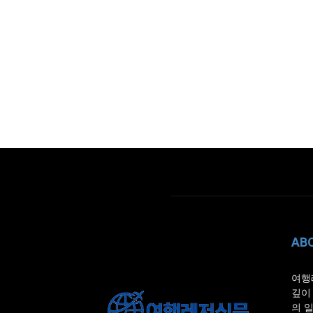
AB
여행
깊이
의 