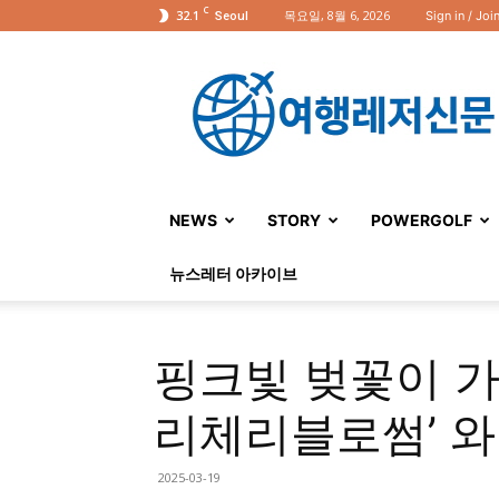
C
32.1
목요일, 8월 6, 2026
Sign in / Joi
Seoul
여
행
레
저
신
문
NEWS
STORY
POWERGOLF
뉴스레터 아카이브
핑크빛 벚꽃이 가득
리체리블로썸’ 와
2025-03-19