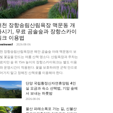
서천 장항송림산림욕장 맥문동 개
화시기, 무료 곰솔숲과 장항스카이
워크 이용법
-
2026-08-06
avelnews1
천 장항송림산림욕장은 해안 곰솔숲 아래 맥문동이 보
빛 꽃길을 만드는 여름 산책 명소다. 산림욕장과 주차는
료지만 숲 위 15m 높이의 장항스카이워크는 별도 이용
와 운영시간이 적용된다. 꽃을 보호하려면 군락 안으로
어가지 말고 정해진 산책로를 이용해야 한다.
단양 국립황정산자연휴양림 4인
실 요금과 숙소 선택법, 기암 숲에
서 보내는 하룻밤
2026-08-06
울산 파래소폭포 가는 길, 신불산